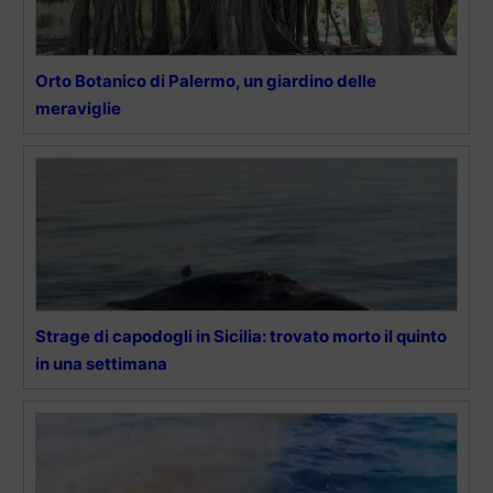
Orto Botanico di Palermo, un giardino delle
meraviglie
Strage di capodogli in Sicilia: trovato morto il quinto
in una settimana