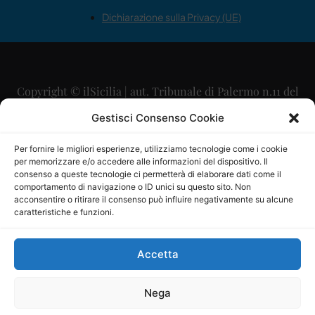
Dichiarazione sulla Privacy (UE)
Copyright © ilSicilia | aut. Tribunale di Palermo n.11 del
29/09/2015
Gestisci Consenso Cookie
Editore: Mercurio Comunicazione Soc. Coop. A.R.L.
Per fornire le migliori esperienze, utilizziamo tecnologie come i cookie
per memorizzare e/o accedere alle informazioni del dispositivo. Il
Direttore Editoriale: Maurizio Scaglione
consenso a queste tecnologie ci permetterà di elaborare dati come il
comportamento di navigazione o ID unici su questo sito. Non
Direttore Responsabile: Maria Calabrese
acconsentire o ritirare il consenso può influire negativamente su alcune
caratteristiche e funzioni.
p.zza Sant’Oliva, 9 – 90141 – Palermo – 091335557
P.IVA: 06334930820
Accetta
Mercurio Comunicazione Società Cooperativa a r.l. è
iscritta al Registro degli Operatori di Comunicazione al
Nega
numero 26988