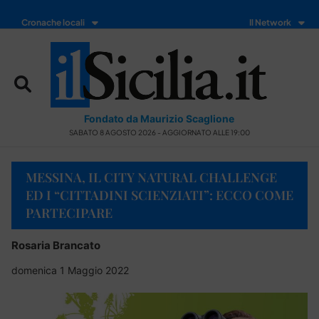
Cronache locali
Il Network
Fondato da Maurizio Scaglione
SABATO 8 AGOSTO 2026 - AGGIORNATO ALLE 19:00
MESSINA, IL CITY NATURAL CHALLENGE
ED I “CITTADINI SCIENZIATI”: ECCO COME
PARTECIPARE
Rosaria Brancato
domenica 1 Maggio 2022