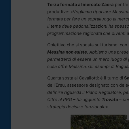
Terza fermata al mercato Zaera
per far
produttive: «V
ogliamo riportare Messina
fermata per fare un sopralluogo al merca
Il tema delle pedonalizzazioni ha spesso
programmazione ragionata che diventi attr
Obiettivo che si sposta sul turismo, con
Messina non esiste.
Abbiamo una presenz
permetterci di essere un mero luogo di
cosa offre Messina. Gli esempi di Ragusa 
Quarta sosta al Cavallotti: è il turno di
Sa
dell’Ersu, assessore designato con deleg
definire riguarda il Piano Regolatore, p
Oltre al PRG – ha aggiunto
Trovato
– pen
strategia decisa e funzionale
».