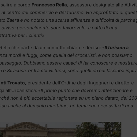
 salire a bordo
Francesco Rella
, assessore designato alle Attivi
 al centro del commercio e del turismo. Ho approfittato di ques
to Zaera e ho notato una scarsa affluenza e difficoltà di parche
 diviso: personalmente sono favorevole, a patto di una
attiva per i clienti
».
 Rella che parte da un concetto chiaro e deciso: «
Il turismo a
a mordi e fuggi, come quella dei croceristi, e non possiamo
 passaggio. Dobbiamo essere capaci di far conoscere e mostrar
e Siracusa, entrambi virtuosi, sono quelli da cui lasciarsi ispir
nti Trovato,
presidente dell’Ordine degli Ingegneri e direttore
a all’Urbanistica: «
Il primo punto che dovremo attenzionare e
erché non è più accettabile ragionare su un piano datato, del 200
so anche al demanio marittimo, un tema che necessita di una