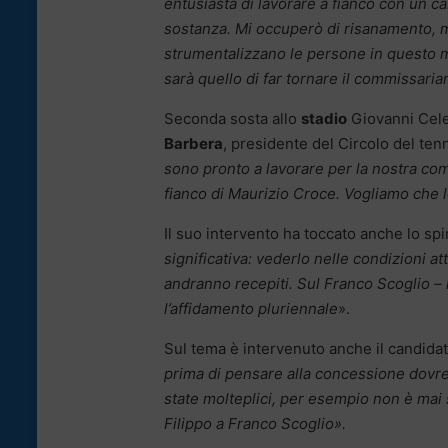
entusiasta di lavorare a fianco con un 
sostanza. Mi occuperò di risanamento, ma 
strumentalizzano le persone in questo m
sarà quello di far tornare il commissaria
Seconda sosta allo
stadio
Giovanni Celes
Barbera
, presidente del Circolo del tenn
sono pronto a lavorare per la nostra com
fianco di Maurizio Croce. Vogliamo che lo 
Il suo intervento ha toccato anche lo spi
significativa: vederlo nelle condizioni at
andranno recepiti. Sul Franco Scoglio –
l’affidamento pluriennale
».
Sul tema è intervenuto anche il candida
prima di pensare alla concessione dovrem
state molteplici, per esempio non è ma
Filippo a Franco Scoglio».