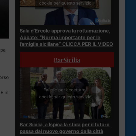
cookie per questo servizio
Sala d’Ercole approva la rottamazione,
Abbate: “Norma importante per le
famiglie siciliane” CLICCA PER IL VIDEO
mpa
BarSicilia
corso
Fai clic per accettare i
E in
cookie per questo servizio
Bar Sicilia, a Ispica la sfida per il futuro
passa dal nuovo governo della città