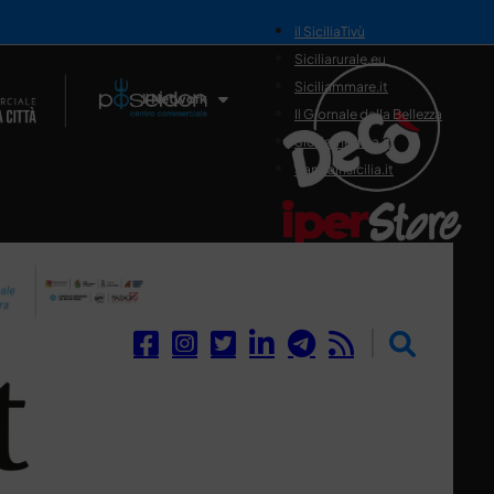
il SiciliaTivù
Siciliarurale.eu
Siciliammare.it
Il Network
Il Giornale della Bellezza
Siciliamedica.it
Sanitainsicilia.it