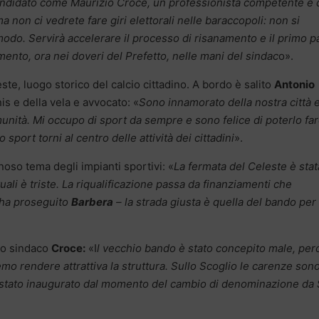
candidato come Maurizio Croce, un professionista competente e 
non ci vedrete fare giri elettorali nelle baraccopoli: non si
odo. Servirà accelerare il processo di risanamento e il primo 
mento, ora nei doveri del Prefetto, nelle mani del sindac
o».
te, luogo storico del calcio cittadino. A bordo è salito
Antonio
is e della vela e avvocato: «
Sono innamorato della nostra città 
unità. Mi occupo di sport da sempre e sono felice di poterlo far
sport torni al centro delle attività dei cittadini
».
noso tema degli impianti sportivi: «
La fermata del Celeste è stat
tuali è triste. La riqualificazione passa da finanziamenti che
 ha proseguito
Barbera
– la strada giusta è quella del bando per
to sindaco
Croce:
«I
l vecchio bando è stato concepito male, per
o rendere attrattiva la struttura. Sullo Scoglio le carenze son
i stato inaugurato dal momento del cambio di denominazione da