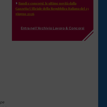
Bandi e concorsi: le ultime novità dalla
Gazzetta Ufficiale della Repubblica Italiana del 23
giugno 2026
Entra nell'Archivio Lavoro & Concorsi
ppe