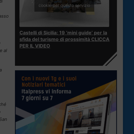
di
cookie per questo servizio
passo
Castelli di Sicilia: 19 ‘mini guide’ per la
sfida del turismo di prossimità CLICCA
e
PER IL VIDEO
e al
a
ché
o
 San