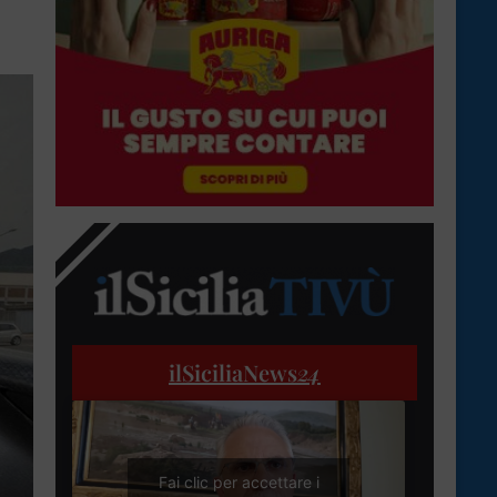
ilSiciliaNews
24
Fai clic per accettare i