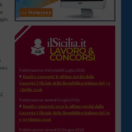
tà
ta
ggio.
e
are».
Pubblicazione: mercoledì 8 Luglio 2026
Bandi e concorsi: le ultime novità dalla
Gazzetta Ufficiale della Repubblica Italiana del 3 e
7 luglio 2026
2.
Pubblicazione: venerdì 3 Luglio 2026
Bandi e concorsi: ecco le ultime novità dalla
Gazzetta Ufficiale della Repubblica Italiana del 26
e 30 giugno 2026
Pubblicazione: venerdì 26 Giugno 2026