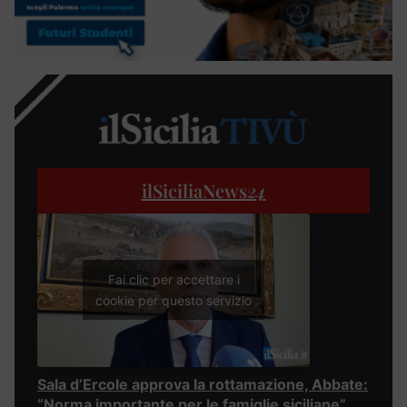
ilSiciliaNews
24
Fai clic per accettare i
cookie per questo servizio
Sala d’Ercole approva la rottamazione, Abbate:
“Norma importante per le famiglie siciliane”