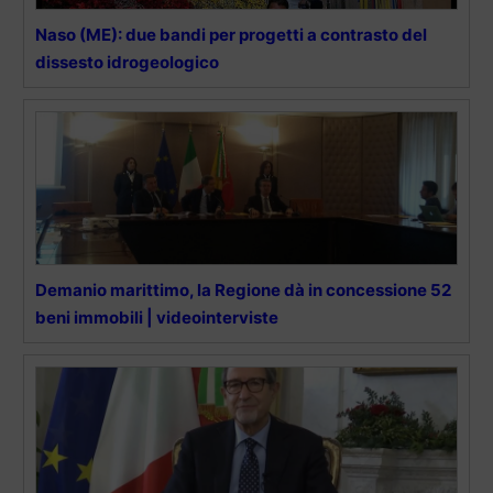
Naso (ME): due bandi per progetti a contrasto del
dissesto idrogeologico
Demanio marittimo, la Regione dà in concessione 52
beni immobili | videointerviste