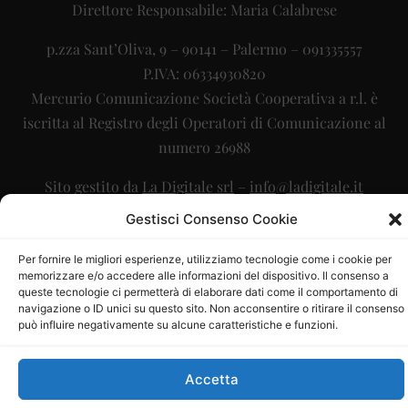
Direttore Responsabile: Maria Calabrese
p.zza Sant’Oliva, 9 – 90141 – Palermo – 091335557
P.IVA: 06334930820
Mercurio Comunicazione Società Cooperativa a r.l. è
iscritta al Registro degli Operatori di Comunicazione al
numero 26988
Sito gestito da
La Digitale srl
–
info@ladigitale.it
Gestisci Consenso Cookie
Per fornire le migliori esperienze, utilizziamo tecnologie come i cookie per
memorizzare e/o accedere alle informazioni del dispositivo. Il consenso a
queste tecnologie ci permetterà di elaborare dati come il comportamento di
navigazione o ID unici su questo sito. Non acconsentire o ritirare il consenso
può influire negativamente su alcune caratteristiche e funzioni.
Accetta