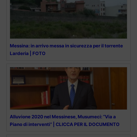
Messina: in arrivo messa in sicurezza per il torrente
Larderia | FOTO
Alluvione 2020 nel Messinese, Musumeci: “Via a
Piano di interventi” | CLICCA PER IL DOCUMENTO