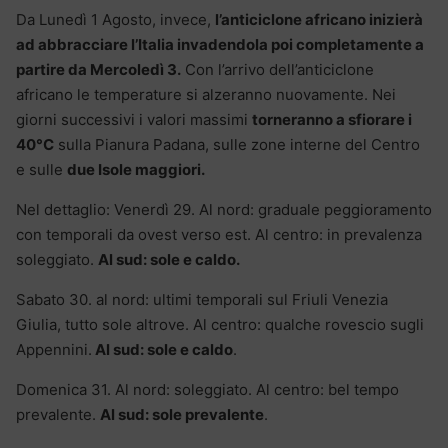
Da Lunedì 1 Agosto, invece,
l’anticiclone africano inizierà
ad abbracciare l’Italia invadendola poi completamente a
partire da Mercoledì 3.
Con l’arrivo dell’anticiclone
africano le temperature si alzeranno nuovamente. Nei
giorni successivi i valori massimi
torneranno a sfiorare i
40°C
sulla Pianura Padana, sulle zone interne del Centro
e sulle
due Isole maggiori.
Nel dettaglio: Venerdì 29. Al nord: graduale peggioramento
con temporali da ovest verso est. Al centro: in prevalenza
soleggiato.
Al sud: sole e caldo.
Sabato 30. al nord: ultimi temporali sul Friuli Venezia
Giulia, tutto sole altrove. Al centro: qualche rovescio sugli
Appennini.
Al sud: sole e caldo
.
Domenica 31. Al nord: soleggiato. Al centro: bel tempo
prevalente.
Al sud: sole prevalente
.