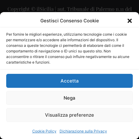
Copyright © ilSicilia | aut. Tribunale di Palermo n.11 del
29/09/2015
Gestisci Consenso Cookie
Editore: Mercurio Comunicazione Soc. Coop. A.R.L.
Per fornire le migliori esperienze, utilizziamo tecnologie come i cookie
per memorizzare e/o accedere alle informazioni del dispositivo. Il
Direttore Editoriale: Maurizio Scaglione
consenso a queste tecnologie ci permetterà di elaborare dati come il
comportamento di navigazione o ID unici su questo sito. Non
Direttore Responsabile: Maria Calabrese
acconsentire o ritirare il consenso può influire negativamente su alcune
caratteristiche e funzioni.
p.zza Sant’Oliva, 9 – 90141 – Palermo – 091335557
P.IVA: 06334930820
Accetta
Mercurio Comunicazione Società Cooperativa a r.l. è
iscritta al Registro degli Operatori di Comunicazione al
Nega
numero 26988
Visualizza preferenze
Sito gestito da
La Digitale srl
–
info@ladigitale.it
Cookie Policy
Dichiarazione sulla Privacy