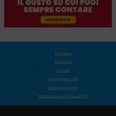
Chi siamo
Pubblicità
Contatti
Cookie Policy (UE)
Disconoscimento
Dichiarazione sulla Privacy (UE)