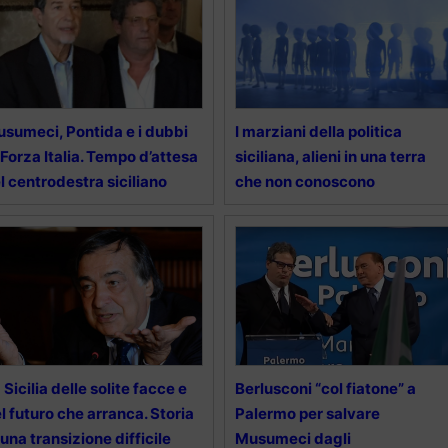
sumeci, Pontida e i dubbi
I marziani della politica
 Forza Italia. Tempo d’attesa
siciliana, alieni in una terra
l centrodestra siciliano
che non conoscono
 Sicilia delle solite facce e
Berlusconi “col fiatone” a
l futuro che arranca. Storia
Palermo per salvare
 una transizione difficile
Musumeci dagli