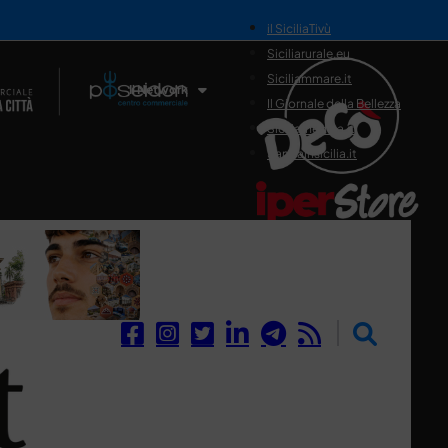
il SiciliaTivù
Siciliarurale.eu
Siciliammare.it
Il Network
Il Giornale della Bellezza
Siciliamedica.it
Sanitainsicilia.it