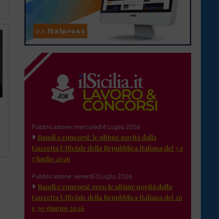
Pubblicazione: mercoledì 8 Luglio 2026
Bandi e concorsi: le ultime novità dalla
Gazzetta Ufficiale della Repubblica Italiana del 3 e
7 luglio 2026
Pubblicazione: venerdì 3 Luglio 2026
Bandi e concorsi: ecco le ultime novità dalla
Gazzetta Ufficiale della Repubblica Italiana del 26
e 30 giugno 2026