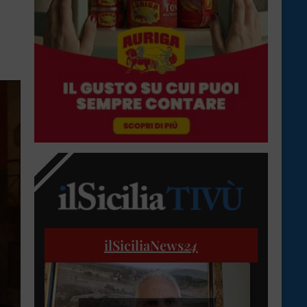
ilSiciliaNews
24