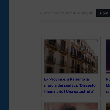
Polit
Questo articolo fa parte delle categorie:
Ex Province, a Palermo la
No
marcia dei sindaci: “Dissesto
Mi
finanziario? Una catastrofe”
ra