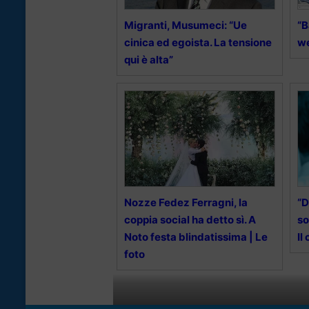
Migranti, Musumeci: “Ue
“B
cinica ed egoista. La tensione
we
qui è alta”
Nozze Fedez Ferragni, la
“D
coppia social ha detto sì. A
so
Noto festa blindatissima | Le
Il
foto