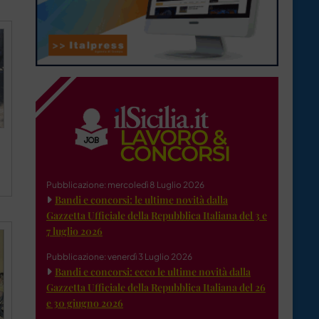
Pubblicazione: mercoledì 8 Luglio 2026
Bandi e concorsi: le ultime novità dalla
Gazzetta Ufficiale della Repubblica Italiana del 3 e
7 luglio 2026
Pubblicazione: venerdì 3 Luglio 2026
Bandi e concorsi: ecco le ultime novità dalla
Gazzetta Ufficiale della Repubblica Italiana del 26
e 30 giugno 2026