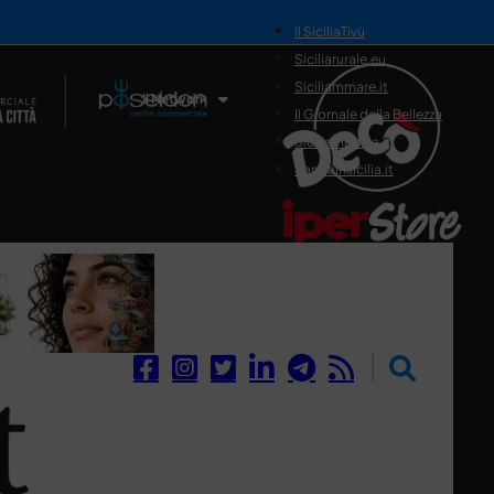
il SiciliaTivù
Siciliarurale.eu
Siciliammare.it
Il Network
Il Giornale della Bellezza
Siciliamedica.it
Sanitainsicilia.it