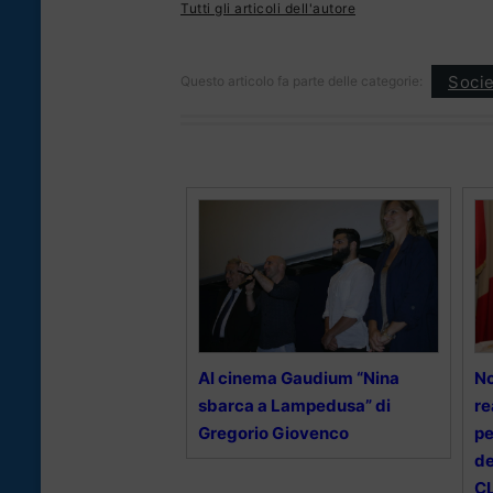
Tutti gli articoli dell'autore
Socie
Questo articolo fa parte delle categorie:
Al cinema Gaudium “Nina
No
sbarca a Lampedusa” di
re
Gregorio Giovenco
pe
de
C