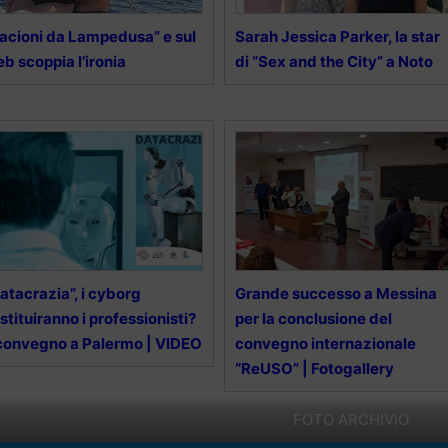
acioni da Lampedusa” e sul
Sarah Jessica Parker, la star
b scoppia l’ironia
di “Sex and the City” a Noto
atacrazia”, i cyborg
Grande successo a Messina
stituiranno i professionisti?
per la conclusione del
 convegno a Palermo | VIDEO
convegno internazionale
“ReUSO” | Fotogallery
FOTO ARCHIVIO