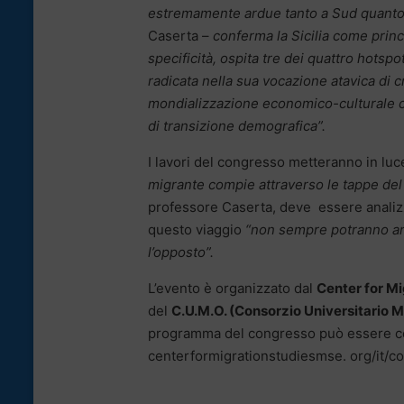
estremamente ardue tanto a Sud quanto a
Caserta –
conferma la Sicilia come princi
specificità, ospita tre dei quattro hotspo
radicata nella sua vocazione atavica di c
mondializzazione economico-culturale che 
di transizione demografica”.
I lavori del congresso metteranno in luc
migrante compie attraverso le tappe del 
professore Caserta, deve essere analiz
questo viaggio
“non sempre potranno arric
l’opposto”.
L’evento è organizzato dal
Center for Mi
del
C.U.M.O. (Consorzio Universitario M
programma del congresso può essere cons
centerformigrationstudiesmse. org/it/c