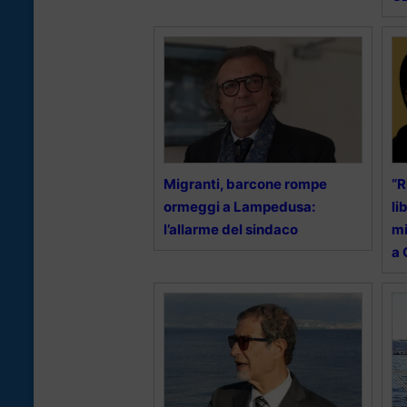
Migranti, barcone rompe
“R
ormeggi a Lampedusa:
li
l’allarme del sindaco
mi
a