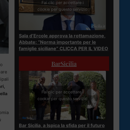
Fai clic per accettare i
cookie per questo servizio
Sala d’Ercole approva la rottamazione,
Abbate: “Norma importante per le
famiglie siciliane” CLICCA PER IL VIDEO
BarSicilia
no
eare
ipali
ri,
Fai clic per accettare i
ella
cookie per questo servizio
nomia
ù
Bar Sicilia, a Ispica la sfida per il futuro