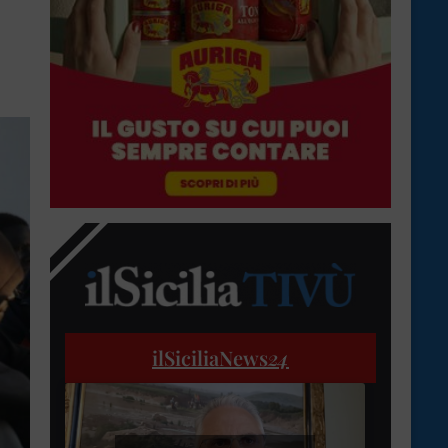
ilSiciliaNews
24