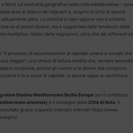
 Nord. La centralità geografica nella rotta mediterranea
– spie
pale area di sbarco dei migranti e, proprio in virtù di questa
t attualmente attivi. La mobilità in tale regione non è soltanto
rocevia di popoli diversi, ma è supportata dalle tendenze della
moltiplica i fattori delle migrazioni, oltre che dai differenti st
e
“il processo di accumulazione di capitale umano e sociale che 
suo viaggio”,
una chiave di lettura inedita che, sempre secondo 
zata e compresa, poiché gli uomini e le donne che compiono
chire il loro stock di capitale. In alcune tappe si verificherà
gration Studies Mediterraneo Sicilia Europa
con il contributo
editerraneo orientale)
e il sostegno della
Città di Noto
. Il
ultato grazie a questo indirizzo internet: https://www.
onvegno/