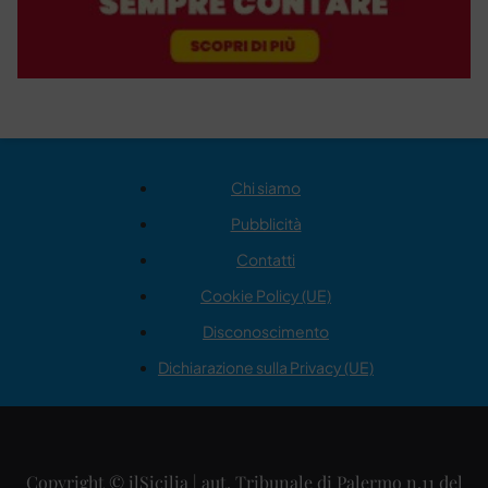
Chi siamo
Pubblicità
Contatti
Cookie Policy (UE)
Disconoscimento
Dichiarazione sulla Privacy (UE)
Copyright © ilSicilia | aut. Tribunale di Palermo n.11 del