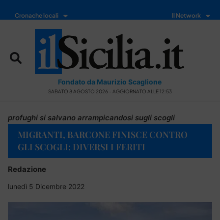
Cronache locali
Il Network
Fondato da Maurizio Scaglione
SABATO 8 AGOSTO 2026 - AGGIORNATO ALLE 12:53
profughi si salvano arrampicandosi sugli scogli
MIGRANTI, BARCONE FINISCE CONTRO
GLI SCOGLI: DIVERSI I FERITI
Redazione
lunedì 5 Dicembre 2022