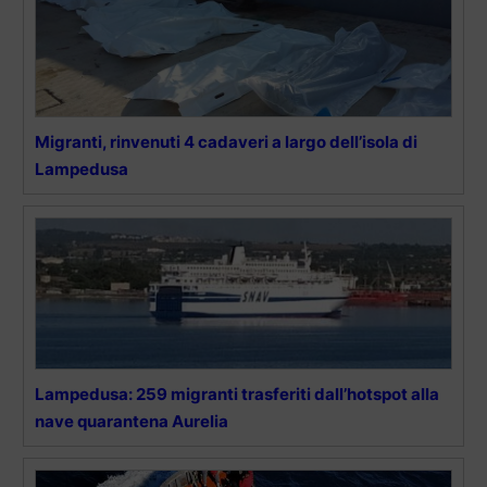
Migranti, rinvenuti 4 cadaveri a largo dell’isola di
Lampedusa
Lampedusa: 259 migranti trasferiti dall’hotspot alla
nave quarantena Aurelia