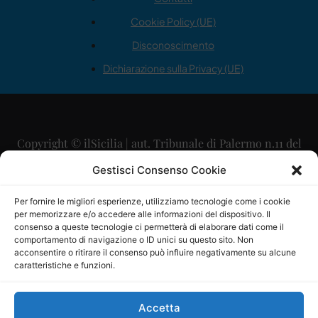
Cookie Policy (UE)
Disconoscimento
Dichiarazione sulla Privacy (UE)
Copyright © ilSicilia | aut. Tribunale di Palermo n.11 del
29/09/2015
Gestisci Consenso Cookie
Editore: Mercurio Comunicazione Soc. Coop. A.R.L.
Per fornire le migliori esperienze, utilizziamo tecnologie come i cookie
per memorizzare e/o accedere alle informazioni del dispositivo. Il
Direttore Editoriale: Maurizio Scaglione
consenso a queste tecnologie ci permetterà di elaborare dati come il
comportamento di navigazione o ID unici su questo sito. Non
Direttore Responsabile: Maria Calabrese
acconsentire o ritirare il consenso può influire negativamente su alcune
caratteristiche e funzioni.
p.zza Sant’Oliva, 9 – 90141 – Palermo – 091335557
P.IVA: 06334930820
Accetta