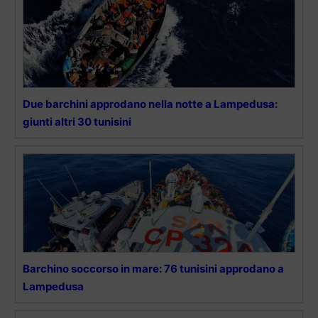
Due barchini approdano nella notte a Lampedusa:
giunti altri 30 tunisini
Barchino soccorso in mare: 76 tunisini approdano a
Lampedusa