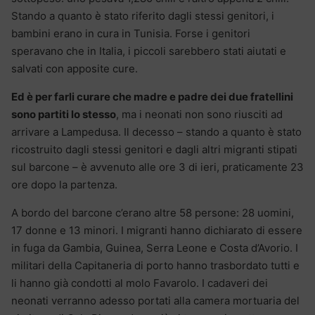
Stando a quanto è stato riferito dagli stessi genitori, i
bambini erano in cura in Tunisia. Forse i genitori
speravano che in Italia, i piccoli sarebbero stati aiutati e
salvati con apposite cure.
Ed è per farli curare che madre e padre dei due fratellini
sono partiti lo stesso
, ma i neonati non sono riusciti ad
arrivare a Lampedusa. Il decesso – stando a quanto è stato
ricostruito dagli stessi genitori e dagli altri migranti stipati
sul barcone – è avvenuto alle ore 3 di ieri, praticamente 23
ore dopo la partenza.
A bordo del barcone c’erano altre 58 persone: 28 uomini,
17 donne e 13 minori. I migranti hanno dichiarato di essere
in fuga da Gambia, Guinea, Serra Leone e Costa d’Avorio. I
militari della Capitaneria di porto hanno trasbordato tutti e
li hanno già condotti al molo Favarolo. I cadaveri dei
neonati verranno adesso portati alla camera mortuaria del