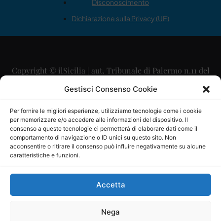
Disconoscimento
Dichiarazione sulla Privacy (UE)
Copyright © ilSicilia | aut. Tribunale di Palermo n.11 del
29/09/2015
Gestisci Consenso Cookie
Editore: Mercurio Comunicazione Soc. Coop. A.R.L.
Per fornire le migliori esperienze, utilizziamo tecnologie come i cookie
per memorizzare e/o accedere alle informazioni del dispositivo. Il
Direttore Editoriale: Maurizio Scaglione
consenso a queste tecnologie ci permetterà di elaborare dati come il
comportamento di navigazione o ID unici su questo sito. Non
Direttore Responsabile: Maria Calabrese
acconsentire o ritirare il consenso può influire negativamente su alcune
caratteristiche e funzioni.
p.zza Sant’Oliva, 9 – 90141 – Palermo – 091335557
P.IVA: 06334930820
Accetta
Mercurio Comunicazione Società Cooperativa a r.l. è
iscritta al Registro degli Operatori di Comunicazione al
Nega