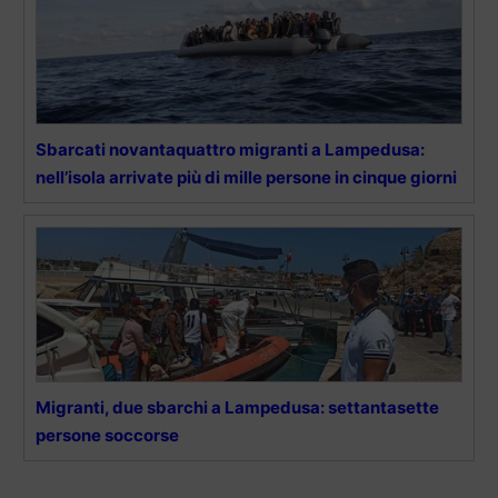
Sbarcati novantaquattro migranti a Lampedusa:
nell’isola arrivate più di mille persone in cinque giorni
Migranti, due sbarchi a Lampedusa: settantasette
persone soccorse