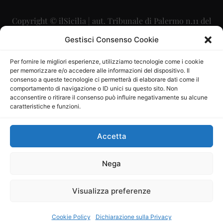
Copyright © ilSicilia | aut. Tribunale di Palermo n.11 del
29/09/2015
Gestisci Consenso Cookie
Editore: Mercurio Comunicazione Soc. Coop. A.R.L.
Per fornire le migliori esperienze, utilizziamo tecnologie come i cookie
per memorizzare e/o accedere alle informazioni del dispositivo. Il
Direttore Editoriale: Maurizio Scaglione
consenso a queste tecnologie ci permetterà di elaborare dati come il
comportamento di navigazione o ID unici su questo sito. Non
Direttore Responsabile: Maria Calabrese
acconsentire o ritirare il consenso può influire negativamente su alcune
caratteristiche e funzioni.
p.zza Sant’Oliva, 9 – 90141 – Palermo – 091335557
P.IVA: 06334930820
Accetta
Mercurio Comunicazione Società Cooperativa a r.l. è
iscritta al Registro degli Operatori di Comunicazione al
Nega
numero 26988
Visualizza preferenze
Sito gestito da
La Digitale srl
–
info@ladigitale.it
Cookie Policy
Dichiarazione sulla Privacy