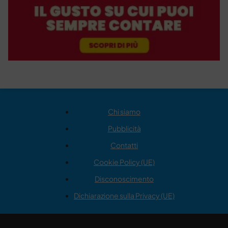
Chi siamo
Pubblicità
Contatti
Cookie Policy (UE)
Disconoscimento
Dichiarazione sulla Privacy (UE)