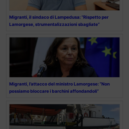
Migranti, il sindaco di Lampedusa: “Rispetto per
Lamorgese, strumentalizzazioni sbagliate”
Migranti, l’attacco del ministro Lamorgese: “Non
possiamo bloccare i barchini affondandoli”