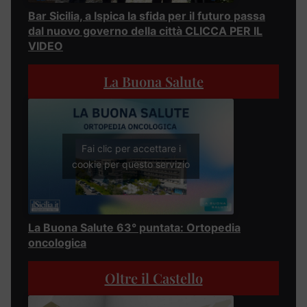
Bar Sicilia, a Ispica la sfida per il futuro passa
dal nuovo governo della città CLICCA PER IL
VIDEO
La Buona Salute
Fai clic per accettare i
cookie per questo servizio
La Buona Salute 63° puntata: Ortopedia
oncologica
Oltre il Castello