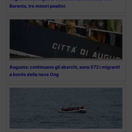
Barents, tre minori positivi
Augusta: continuano gli sbarchi, sono 572 i migranti
a bordo della nave Ong