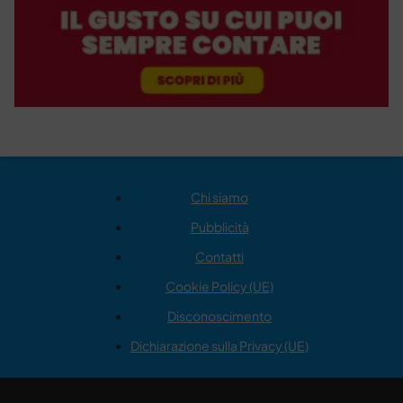
Chi siamo
Pubblicità
Contatti
Cookie Policy (UE)
Disconoscimento
Dichiarazione sulla Privacy (UE)