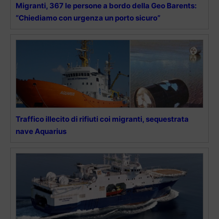
Migranti, 367 le persone a bordo della Geo Barents:
“Chiediamo con urgenza un porto sicuro”
Traffico illecito di rifiuti coi migranti, sequestrata
nave Aquarius