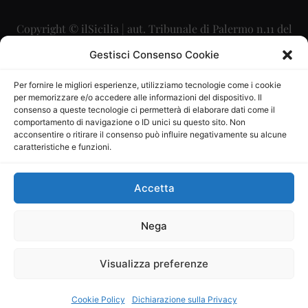
Copyright © ilSicilia | aut. Tribunale di Palermo n.11 del
29/09/2015
Gestisci Consenso Cookie
Editore: Mercurio Comunicazione Soc. Coop. A.R.L.
Per fornire le migliori esperienze, utilizziamo tecnologie come i cookie
per memorizzare e/o accedere alle informazioni del dispositivo. Il
Direttore Editoriale: Maurizio Scaglione
consenso a queste tecnologie ci permetterà di elaborare dati come il
comportamento di navigazione o ID unici su questo sito. Non
Direttore Responsabile: Maria Calabrese
acconsentire o ritirare il consenso può influire negativamente su alcune
caratteristiche e funzioni.
p.zza Sant’Oliva, 9 – 90141 – Palermo – 091335557
P.IVA: 06334930820
Accetta
Mercurio Comunicazione Società Cooperativa a r.l. è
iscritta al Registro degli Operatori di Comunicazione al
Nega
numero 26988
Visualizza preferenze
Sito gestito da
La Digitale srl
–
info@ladigitale.it
Cookie Policy
Dichiarazione sulla Privacy