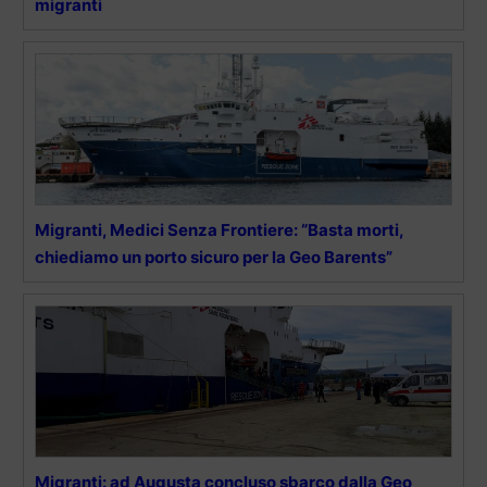
migranti
Migranti, Medici Senza Frontiere: “Basta morti,
chiediamo un porto sicuro per la Geo Barents”
Migranti: ad Augusta concluso sbarco dalla Geo