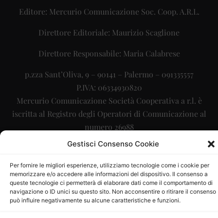
Editore: Mercurio Comunicazione Soc. Coop. A.R.L.
Direttore Editoriale: Maurizio Scaglione
Direttore Responsabile: Maria Calabrese
p.zza Sant’Oliva, 9 – 90141 – Palermo – 091335557
P.IVA: 06334930820
Mercurio Comunicazione Società Cooperativa a r.l. è
iscritta al Registro degli Operatori di Comunicazione al
numero 26988
Gestisci Consenso Cookie
Sito gestito da
La Digitale srl
–
info@ladigitale.it
Per fornire le migliori esperienze, utilizziamo tecnologie come i cookie per
memorizzare e/o accedere alle informazioni del dispositivo. Il consenso a
queste tecnologie ci permetterà di elaborare dati come il comportamento di
navigazione o ID unici su questo sito. Non acconsentire o ritirare il consenso
può influire negativamente su alcune caratteristiche e funzioni.