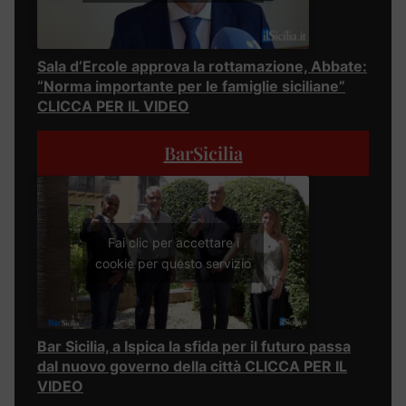
Sala d’Ercole approva la rottamazione, Abbate:
“Norma importante per le famiglie siciliane”
CLICCA PER IL VIDEO
BarSicilia
Fai clic per accettare i
cookie per questo servizio
Bar Sicilia, a Ispica la sfida per il futuro passa
dal nuovo governo della città CLICCA PER IL
VIDEO