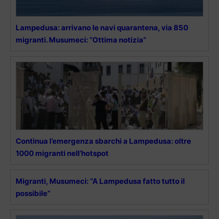
Lampedusa: arrivano le navi quarantena, via 850
migranti. Musumeci: “Ottima notizia”
Continua l’emergenza sbarchi a Lampedusa: oltre
1000 migranti nell’hotspot
Migranti, Musumeci: “A Lampedusa fatto tutto il
possibile”