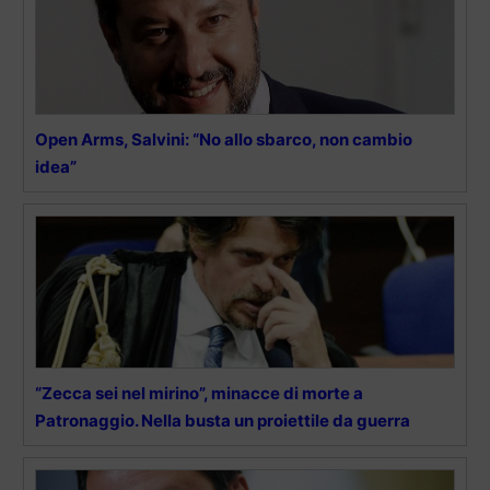
Open Arms, Salvini: “No allo sbarco, non cambio
idea”
“Zecca sei nel mirino”, minacce di morte a
Patronaggio. Nella busta un proiettile da guerra