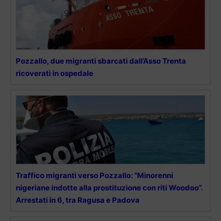
Pozzallo, due migranti sbarcati dall’Asso Trenta
ricoverati in ospedale
Traffico migranti verso Pozzallo: “Minorenni
nigeriane indotte alla prostituzione con riti Woodoo”.
Arrestati in 6, tra Ragusa e Padova