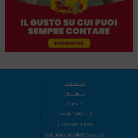
Chi siamo
Pubblicità
Contatti
Cookie Policy (UE)
Disconoscimento
Dichiarazione sulla Privacy (UE)