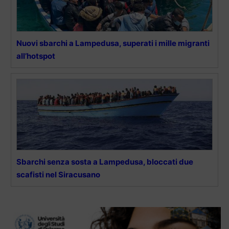
Nuovi sbarchi a Lampedusa, superati i mille migranti
all’hotspot
Sbarchi senza sosta a Lampedusa, bloccati due
scafisti nel Siracusano