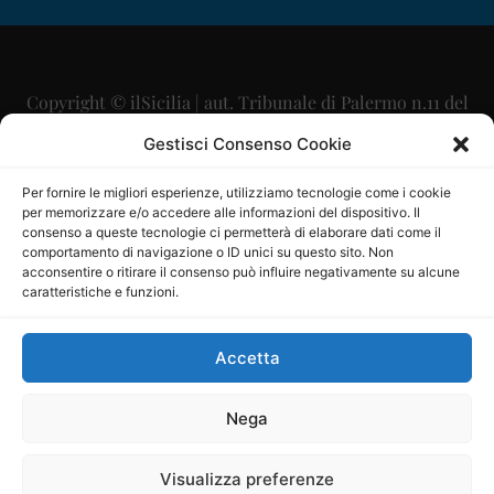
Copyright © ilSicilia | aut. Tribunale di Palermo n.11 del
29/09/2015
Gestisci Consenso Cookie
Editore: Mercurio Comunicazione Soc. Coop. A.R.L.
Per fornire le migliori esperienze, utilizziamo tecnologie come i cookie
per memorizzare e/o accedere alle informazioni del dispositivo. Il
Direttore Editoriale: Maurizio Scaglione
consenso a queste tecnologie ci permetterà di elaborare dati come il
comportamento di navigazione o ID unici su questo sito. Non
Direttore Responsabile: Maria Calabrese
acconsentire o ritirare il consenso può influire negativamente su alcune
caratteristiche e funzioni.
p.zza Sant’Oliva, 9 – 90141 – Palermo – 091335557
P.IVA: 06334930820
Accetta
Mercurio Comunicazione Società Cooperativa a r.l. è
iscritta al Registro degli Operatori di Comunicazione al
Nega
numero 26988
Visualizza preferenze
Sito gestito da
La Digitale srl
–
info@ladigitale.it