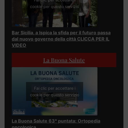
cookie per questo servizio
Bar Sicilia, a Ispica la sfida per il futuro passa
dal nuovo governo della città CLICCA PER IL
VIDEO
La Buona Salute
Fai clic per accettare i
cookie per questo servizio
La Buona Salute 63° puntata: Ortopedia
oncologica