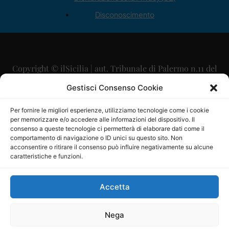
Disconoscimento
Copyright © ilSicilia | aut. Tribunale di Palermo n.11 del
29/09/2015
Gestisci Consenso Cookie
Editore: Mercurio Comunicazione Soc. Coop. A.R.L.
Per fornire le migliori esperienze, utilizziamo tecnologie come i cookie
per memorizzare e/o accedere alle informazioni del dispositivo. Il
Direttore Editoriale: Maurizio Scaglione
consenso a queste tecnologie ci permetterà di elaborare dati come il
comportamento di navigazione o ID unici su questo sito. Non
Direttore Responsabile: Maria Calabrese
acconsentire o ritirare il consenso può influire negativamente su alcune
caratteristiche e funzioni.
p.zza Sant’Oliva, 9 – 90141 – Palermo – 091335557
P.IVA: 06334930820
Accetta
Mercurio Comunicazione Società Cooperativa a r.l. è
iscritta al Registro degli Operatori di Comunicazione al
Nega
numero 26988