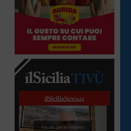
ilSiciliaNews
24
Fai clic per accettare i