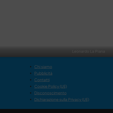
Leonardo La Piana
Chi siamo
Pubblicità
Contatti
Cookie Policy (UE)
Disconoscimento
Dichiarazione sulla Privacy (UE)