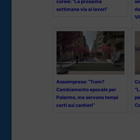
corsie: “La prossima
se
settimana via ai lavori”
de
V
Assoimpresa: “Tram?
Ca
Cambiamento epocale per
“L
Palermo, ma servono tempi
pe
certi sui cantieri”
Ca