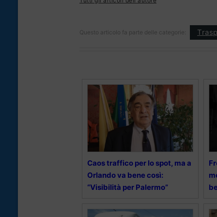
Tutti gli articoli dell'autore
Trasp
Questo articolo fa parte delle categorie:
Caos traffico per lo spot, ma a
Fr
Orlando va bene così:
me
“Visibilità per Palermo”
be