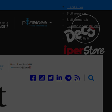
il SiciliaTivù
Siciliarurale.eu
Siciliammare.it
Il Network
Il Giornale della Bellezza
Siciliamedica.it
Sanitainsicilia.it