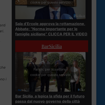
cookie per questo servizio
Sala d’Ercole approva la rottamazione,
enti
Abbate: “Norma importante per le
ri.
famiglie siciliane” CLICCA PER IL VIDEO
i
BarSicilia
 che
Fai clic per accettare i
cookie per questo servizio
ono i
Bar Sicilia, a Ispica la sfida per il futuro
passa dal nuovo governo della città