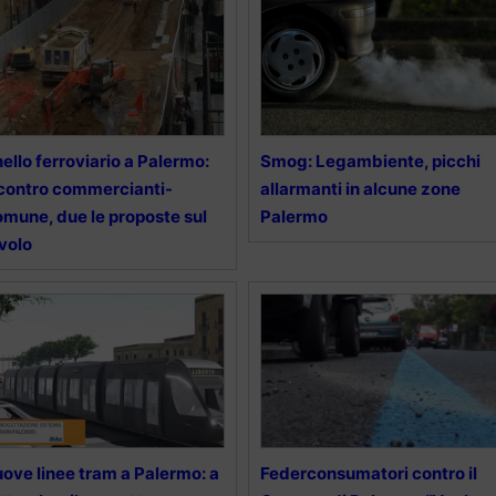
ello ferroviario a Palermo:
Smog: Legambiente, picchi
contro commercianti-
allarmanti in alcune zone
mune, due le proposte sul
Palermo
volo
ove linee tram a Palermo: a
Federconsumatori contro il