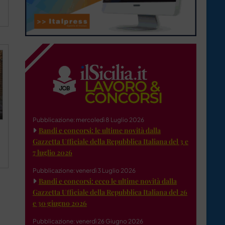
Pubblicazione: mercoledì 8 Luglio 2026
Bandi e concorsi: le ultime novità dalla
Gazzetta Ufficiale della Repubblica Italiana del 3 e
7 luglio 2026
Pubblicazione: venerdì 3 Luglio 2026
Bandi e concorsi: ecco le ultime novità dalla
Gazzetta Ufficiale della Repubblica Italiana del 26
e 30 giugno 2026
Pubblicazione: venerdì 26 Giugno 2026