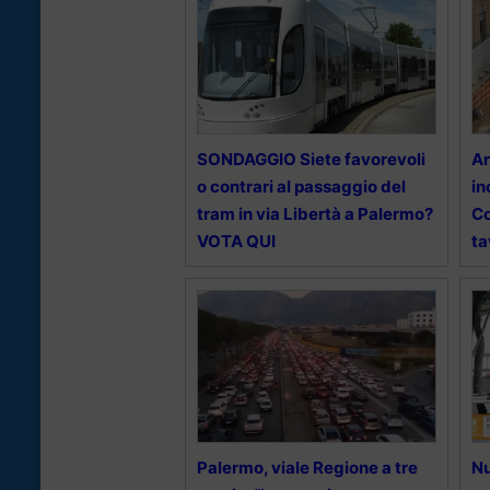
SONDAGGIO Siete favorevoli
An
o contrari al passaggio del
in
tram in via Libertà a Palermo?
Co
VOTA QUI
ta
Palermo, viale Regione a tre
Nu