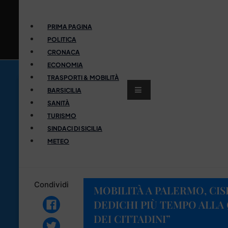
PRIMA PAGINA
POLITICA
CRONACA
ECONOMIA
TRASPORTI & MOBILITÀ
BARSICILIA
SANITÀ
TURISMO
SINDACI DI SICILIA
METEO
Condividi
MOBILITÀ A PALERMO, CISL
DEDICHI PIÙ TEMPO ALLA 
DEI CITTADINI”