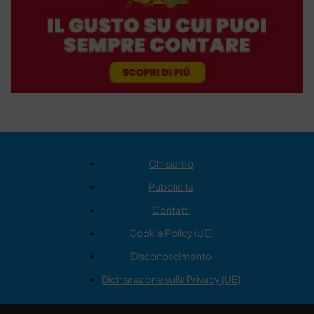
Chi siamo
Pubblicità
Contatti
Cookie Policy (UE)
Disconoscimento
Dichiarazione sulla Privacy (UE)