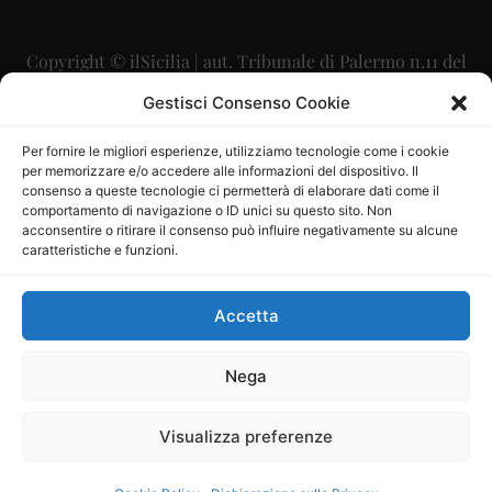
Copyright © ilSicilia | aut. Tribunale di Palermo n.11 del
29/09/2015
Gestisci Consenso Cookie
Editore: Mercurio Comunicazione Soc. Coop. A.R.L.
Per fornire le migliori esperienze, utilizziamo tecnologie come i cookie
per memorizzare e/o accedere alle informazioni del dispositivo. Il
Direttore Editoriale: Maurizio Scaglione
consenso a queste tecnologie ci permetterà di elaborare dati come il
comportamento di navigazione o ID unici su questo sito. Non
Direttore Responsabile: Maria Calabrese
acconsentire o ritirare il consenso può influire negativamente su alcune
caratteristiche e funzioni.
p.zza Sant’Oliva, 9 – 90141 – Palermo – 091335557
P.IVA: 06334930820
Accetta
Mercurio Comunicazione Società Cooperativa a r.l. è
iscritta al Registro degli Operatori di Comunicazione al
Nega
numero 26988
Visualizza preferenze
Sito gestito da
La Digitale srl
–
info@ladigitale.it