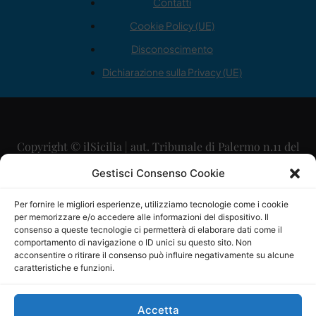
Contatti
Cookie Policy (UE)
Disconoscimento
Dichiarazione sulla Privacy (UE)
Copyright © ilSicilia | aut. Tribunale di Palermo n.11 del
29/09/2015
Gestisci Consenso Cookie
Editore: Mercurio Comunicazione Soc. Coop. A.R.L.
Per fornire le migliori esperienze, utilizziamo tecnologie come i cookie
per memorizzare e/o accedere alle informazioni del dispositivo. Il
Direttore Editoriale: Maurizio Scaglione
consenso a queste tecnologie ci permetterà di elaborare dati come il
comportamento di navigazione o ID unici su questo sito. Non
Direttore Responsabile: Maria Calabrese
acconsentire o ritirare il consenso può influire negativamente su alcune
caratteristiche e funzioni.
p.zza Sant’Oliva, 9 – 90141 – Palermo – 091335557
P.IVA: 06334930820
Accetta