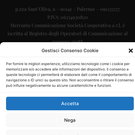
p.zza Sant’Oliva, 9 – 90141 – Palermo – 091335557
P.IVA: 06334930820
Mercurio Comunicazione Società Cooperativa a r.l. è
iscritta al Registro degli Operatori di Comunicazione al
numero 26988
Gestisci Consenso Cookie
Sito gestito da
La Digitale srl
–
info@ladigitale.it
Per fornire le migliori esperienze, utilizziamo tecnologie come i cookie per
memorizzare e/o accedere alle informazioni del dispositivo. Il consenso a
queste tecnologie ci permetterà di elaborare dati come il comportamento di
navigazione o ID unici su questo sito. Non acconsentire o ritirare il consenso
può influire negativamente su alcune caratteristiche e funzioni.
Accetta
Nega