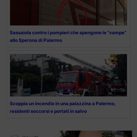
Sassaiola contro i pompieri che spengono le “vampe”
allo Sperone di Palermo
Scoppia un incendio in una palazzina a Palermo,
residenti soccorsi e portati in salvo