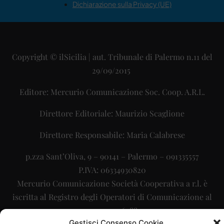
Dichiarazione sulla Privacy (UE)
Copyright © ilSicilia | aut. Tribunale di Palermo n.11 del
29/09/2015
Editore: Mercurio Comunicazione Soc. Coop. A.R.L.
Direttore Editoriale: Maurizio Scaglione
Direttore Responsabile: Maria Calabrese
p.zza Sant’Oliva, 9 – 90141 – Palermo – 091335557
P.IVA: 06334930820
Mercurio Comunicazione Società Cooperativa a r.l. è
iscritta al Registro degli Operatori di Comunicazione al
numero 26988
Gestisci Consenso Cookie