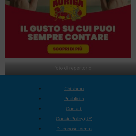
foto di repertorio
Chi siamo
Pubblicità
Contatti
Cookie Policy (UE)
Disconoscimento