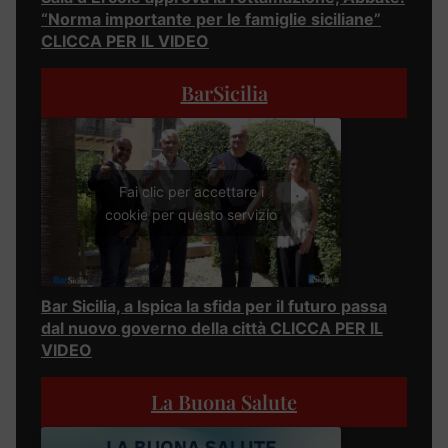
“Norma importante per le famiglie siciliane”
CLICCA PER IL VIDEO
BarSicilia
Fai clic per accettare i
cookie per questo servizio
Bar Sicilia, a Ispica la sfida per il futuro passa
dal nuovo governo della città CLICCA PER IL
VIDEO
La Buona Salute