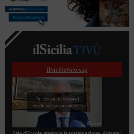
ilSiciliaNews
24
Fai clic per accettare i
cookie per questo servizio
Sala d’Ercole approva la rottamazione, Abbate: