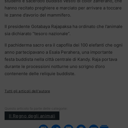
studenti e sacerdoti buddisti vestiti di color zafferano, che
hanno recitato preghiere e marciato per arrivare a toccare
le zanne d’avorio del mammifero.
Il presidente Gotabaya Rajapaksa ha ordinato che l’animale
sia dichiarato “tesoro nazionale”.
Il pachiderma sacro era il capofila dei 100 elefanti che ogni
anno partecipavano a Esala Perahera, una importante
festa buddista nella città centrale di Kandy. Raja portava
durante le processioni notturne uno scrigno d’oro
contenente delle reliquie buddiste.
Tutti gli articoli dell'autore
Questo articolo fa parte delle categorie:
Il Regno degli animali