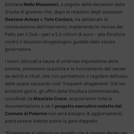
Siciliana
Nello Musumeci
, a seguito della decisione della
Giunta di governo che, dopo le relazioni degli assessori
Gaetano Armao
e
Toto Cordaro
, ha deliberato la
rimodulazione dell’intervento, trasferendo le risorse del
Patto per il Sud – pari a 5,5 milioni di euro – alla Struttura
contro il dissesto idrogeologico guidata dallo stesso
governatore.
I lavori, bloccati a causa di un’errata imputazione delle
somme, prevedono la pulizia e lo svuotamento del canale
da detriti e rifiuti, che non permettono il regolare deflusso
delle acque causando così frequenti allagamenti. Già nei
prossimi giorni, gli uffici della Struttura commissariale,
coordinati da
Maurizio Croce
, acquisiranno tutta la
documentazione e se il
progetto esecutivo redatto dal
Comune di Palermo
non avrà bisogno di aggiornamenti,
potrà essere indetta subito la gara d’appalto.
“
Finalmente si sblocca un appalto che è rimasto fermo per