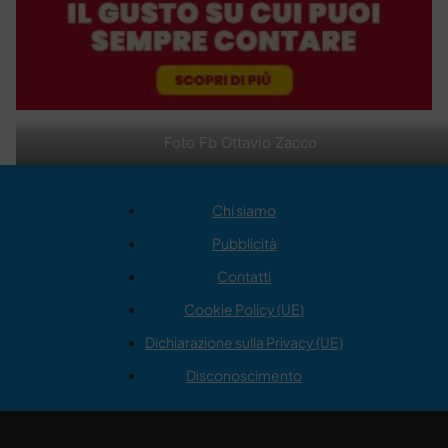
Foto Fb Ottavio Zacco
Chi siamo
Pubblicità
Contatti
Cookie Policy (UE)
Dichiarazione sulla Privacy (UE)
Disconoscimento