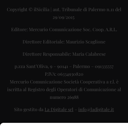
Copyright © ilSicilia | aut. Tribunale di Palermo n.11 del
29/09/2015
Editore: Mercurio Comunicazione Soc. Coop. A.R.L.
Direttore Editoriale: Maurizio Scaglione
Direttore Responsabile: Maria Calabrese
p.zza Sant’Oliva, 9 – 90141 – Palermo – 091335557
P.IVA: 06334930820
Mercurio Comunicazione Società Cooperativa a r.l. è
iscritta al Registro degli Operatori di Comunicazione al
numero 26988
Sito gestito da
La Digitale srl
–
info@ladigitale.it