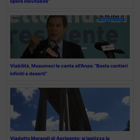
opere inevitabile”
Viabilità, Musumeci le canta all’Anas: “Basta cantieri
infiniti e deserti”
Viadotto Morandi di Agrigento: si ipotizza la