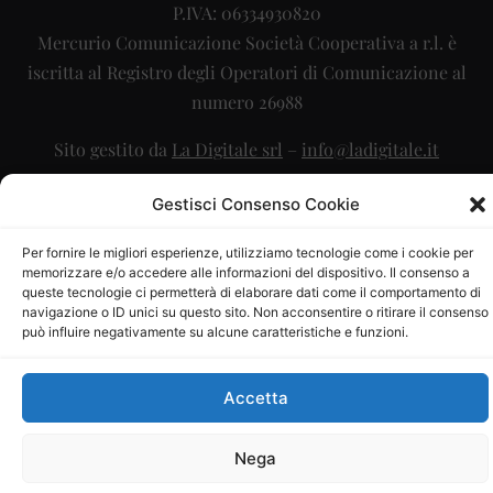
P.IVA: 06334930820
Mercurio Comunicazione Società Cooperativa a r.l. è
iscritta al Registro degli Operatori di Comunicazione al
numero 26988
Sito gestito da
La Digitale srl
–
info@ladigitale.it
Gestisci Consenso Cookie
Per fornire le migliori esperienze, utilizziamo tecnologie come i cookie per
memorizzare e/o accedere alle informazioni del dispositivo. Il consenso a
queste tecnologie ci permetterà di elaborare dati come il comportamento di
navigazione o ID unici su questo sito. Non acconsentire o ritirare il consenso
può influire negativamente su alcune caratteristiche e funzioni.
Accetta
Nega