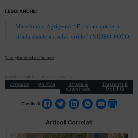
LEGGI ANCHE:
MareAmico Agrigento: “Erosione costiera,
strada statale a rischio crollo” | VIDEO-FOTO
Tutti gli articoli dell'autore
Questo articolo fa parte delle categorie:
Cronaca
Politica
Strade &
Trasporti &
autostrade
Mobilità
Condividi
Articoli Correlati