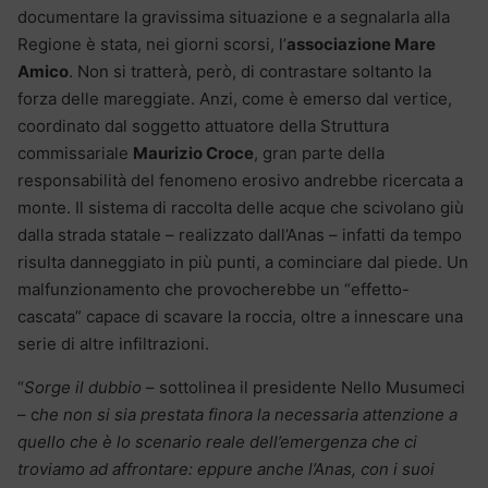
documentare la gravissima situazione e a segnalarla alla
Regione è stata, nei giorni scorsi, l’
associazione Mare
Amico
. Non si tratterà, però, di contrastare soltanto la
forza delle mareggiate. Anzi, come è emerso dal vertice,
coordinato dal soggetto attuatore della Struttura
commissariale
Maurizio Croce
, gran parte della
responsabilità del fenomeno erosivo andrebbe ricercata a
monte. Il sistema di raccolta delle acque che scivolano giù
dalla strada statale – realizzato dall’Anas – infatti da tempo
risulta danneggiato in più punti, a cominciare dal piede. Un
malfunzionamento che provocherebbe un “effetto-
cascata” capace di scavare la roccia, oltre a innescare una
serie di altre infiltrazioni.
“
Sorge il dubbio
– sottolinea il presidente Nello Musumeci
– c
he non si sia prestata finora la necessaria attenzione a
quello che è lo scenario reale dell’emergenza che ci
troviamo ad affrontare: eppure anche l’Anas, con i suoi