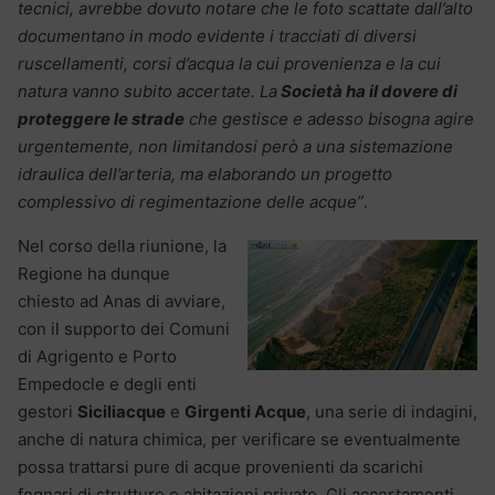
tecnici, avrebbe dovuto notare che le foto scattate dall’alto
documentano in modo evidente i tracciati di diversi
ruscellamenti, corsi d’acqua la cui provenienza e la cui
natura vanno subito accertate. La
Società ha il dovere di
proteggere le strade
che gestisce e adesso bisogna agire
urgentemente, non limitandosi però a una sistemazione
idraulica dell’arteria, ma elaborando un progetto
complessivo di regimentazione delle acque”
.
Nel corso della riunione, la
Regione ha dunque
chiesto ad Anas di avviare,
con il supporto dei Comuni
di Agrigento e Porto
Empedocle e degli enti
gestori
Siciliacque
e
Girgenti Acque
, una serie di indagini,
anche di natura chimica, per verificare se eventualmente
possa trattarsi pure di acque provenienti da scarichi
fognari di strutture e abitazioni private. Gli accertamenti