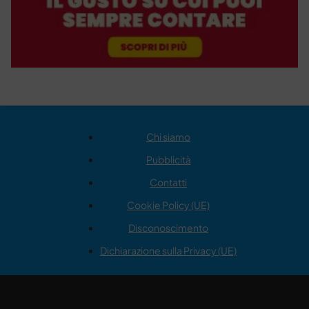
Chi siamo
Pubblicità
Contatti
Cookie Policy (UE)
Disconoscimento
Dichiarazione sulla Privacy (UE)