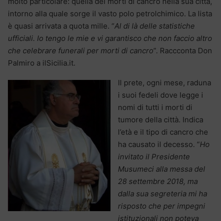
molto particolare: quella dei morti di cancro nella sua città,
intorno alla quale sorge il vasto polo petrolchimico. La lista
è quasi arrivata a quota mille. “
Al di là delle statistiche
ufficiali. Io tengo le mie e vi garantisco che non faccio altro
che celebrare funerali per morti di cancro
”. Raccconta Don
Palmiro a ilSicilia.it.
Il prete, ogni mese, raduna
i suoi fedeli dove legge i
nomi di tutti i morti di
tumore della città. Indica
l’età e il tipo di cancro che
ha causato il decesso. “
Ho
invitato il Presidente
Musumeci alla messa del
28 settembre 2018, ma
dalla sua segreteria mi ha
risposto che per impegni
istituzionali non poteva