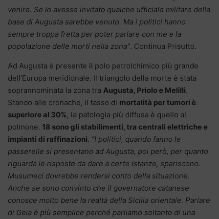
venire. Se lo avesse invitato qualche ufficiale militare della
base di Augusta sarebbe venuto. Ma i politici hanno
sempre troppa fretta per poter parlare con me e la
popolazione delle morti nella zona”
. Continua Prisutto.
Ad Augusta è presente il polo petrolchimico più grande
dell’Europa meridionale. Il triangolo della morte è stata
soprannominata la zona tra
Augusta, Priolo e Melilli
.
Stando alle cronache, il tasso di
mortalità per tumori è
superiore al 30%
, la patologia più diffusa è quello al
polmone.
18 sono gli stabilimenti, tra centrali elettriche e
impianti di raffinazioni
.
“I politici, quando fanno le
passerelle si presentano ad Augusta, poi però, per quanto
riguarda le risposte da dare a certe istanze, spariscono.
Musumeci dovrebbe rendersi conto della situazione.
Anche se sono convinto che il governatore catanese
conosce molto bene la realtà della Sicilia orientale. Parlare
di Gela è più semplice perché parliamo soltanto di una