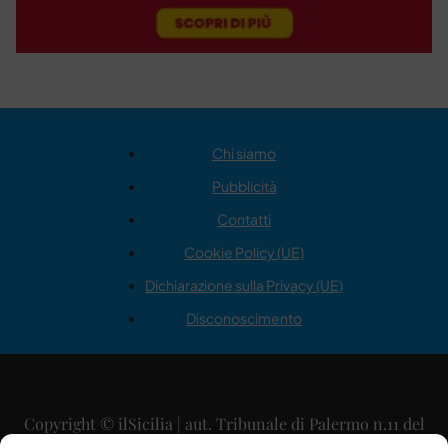
Chi siamo
Pubblicità
Contatti
Cookie Policy (UE)
Dichiarazione sulla Privacy (UE)
Disconoscimento
Copyright © ilSicilia | aut. Tribunale di Palermo n.11 del