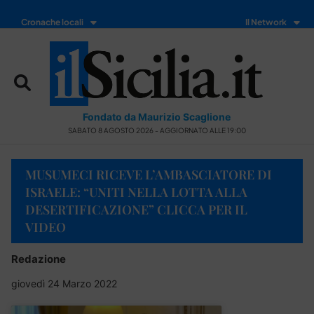
Cronache locali
Il Network
Fondato da Maurizio Scaglione
SABATO 8 AGOSTO 2026 - AGGIORNATO ALLE 19:00
MUSUMECI RICEVE L’AMBASCIATORE DI
ISRAELE: “UNITI NELLA LOTTA ALLA
DESERTIFICAZIONE” CLICCA PER IL
VIDEO
Redazione
giovedì 24 Marzo 2022