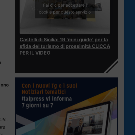
Fai clic per accettare i
cookie per questo servizio
Castelli di Sicilia: 19 ‘mini guide’ per la
sfida del turismo di prossimità CLICCA
PER IL VIDEO
a
anno
ile.
are
to