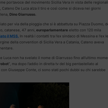
me portavoce del movimento Sicilia Vera in vista delle regional
 Cateno De Luca alza il tiro e così come si diceva nei giorni
 Iena,
Dino Giarrusso.
liato per via della pioggia che si è abbattuta su Piazza Duomo, 
so, catanese, 47 anni,
europarlamentare
eletto con 120 mila
iato il M5S.
In realtà i contatti tra l’ex sindaco di Messina e l’ex I
rgine della convention di Sicilia Vera a Catania, Cateno aveva
mentare.
e Luca non ha svelato il nome di Giarrusso fino all’ultimo mome
robot
”, ma dopo l’addio in diretta tv del big pentastellato al
a con Giuseppe Conte, ci sono stati pochi dubbi su chi sarebbe