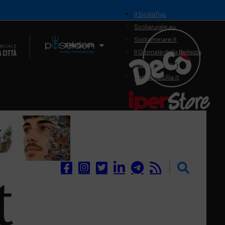
il SiciliaTivù
Siciliarurale.eu
Siciliammare.it
Il Network
Il Giornale della Bellezza
Siciliamedica.it
Sanitainsicilia.it