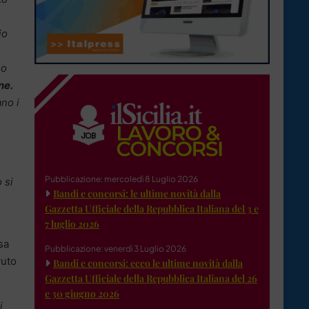
io
mo
ne.
ano i
Pubblicazione: mercoledì 8 Luglio 2026
 si
Bandi e concorsi: le ultime novità dalla
Gazzetta Ufficiale della Repubblica Italiana del 3 e
7 luglio 2026
sa
Pubblicazione: venerdì 3 Luglio 2026
vuto
Bandi e concorsi: ecco le ultime novità dalla
Gazzetta Ufficiale della Repubblica Italiana del 26
e 30 giugno 2026
i