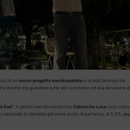
ica di un
nuovo progetto meridionalista
e strada facendo sta
re inedite ma guardano tutte allo scontento ed alla delusione d
lo Sud”
, il partito meridionalista che
Cateno De Luca
vuol costru
llo nazionale lo darebbe già come punto di partenza, al 3,3%, ap