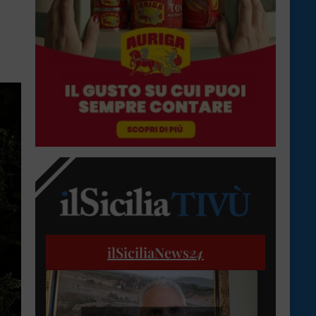
ilSiciliaNews
24