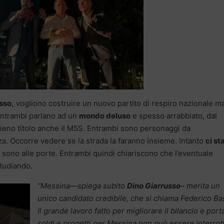
sso,
vogliono costruire un nuovo partito di respiro nazionale m
ntrambi parlano ad un
mondo deluso
e spesso arrabbiato, dal
pieno titolo anche il M5S. Entrambi sono personaggi da
za. Occorre vedere se la strada la faranno insieme. Intanto
ci st
o sono alle porte. Entrambi quindi chiariscono che l’eventuale
tudiando.
“Messina—spiega subito
Dino Giarrusso
– merita un
unico candidato credibile, che si chiama Federico Bas
Il grande lavoro fatto per migliorare il bilancio e port
soldi e progetti per Messina non può essere interrot