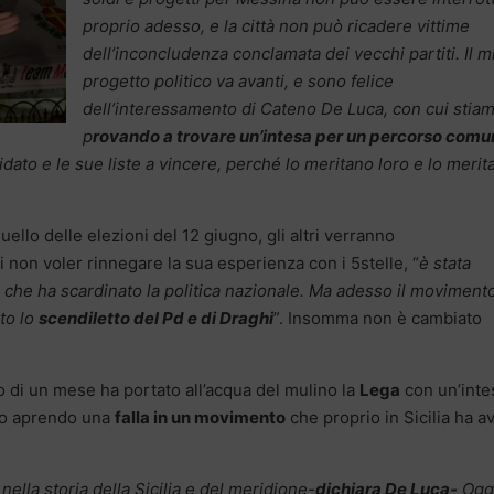
proprio adesso, e la città non può ricadere vittime
dell’inconcludenza conclamata dei vecchi partiti. Il m
progetto politico va avanti, e sono felice
dell’interessamento di Cateno De Luca, con cui stia
p
rovando a trovare un’intesa per un percorso comu
idato e le sue liste a vincere, perché lo meritano loro e lo merit
quello delle elezioni del 12 giugno, gli altri verranno
i non voler rinnegare la sua esperienza con i 5stelle, “
è stata
che ha scardinato la politica nazionale. Ma adesso il movimento
ato lo
scendiletto del Pd e di Draghi
”. Insomma non è cambiato
 di un mese ha portato all’acqua del mulino la
Lega
con un’inte
so aprendo una
falla in un movimento
che proprio in Sicilia ha a
ella storia della Sicilia e del meridione-
dichiara De Luca-
Ogg