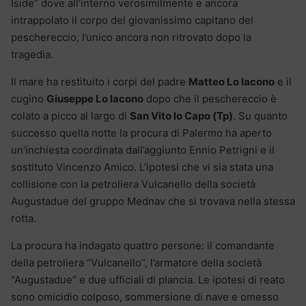
Iside” dove all’interno verosimilmente è ancora
intrappolato il corpo del giovanissimo capitano del
peschereccio, l’unico ancora non ritrovato dopo la
tragedia.
Il mare ha restituito i corpi del padre
Matteo Lo Iacono
e il
cugino
Giuseppe Lo Iacono
dopo che il peschereccio è
colato a picco al largo di
San Vito lo Capo (Tp)
. Su quanto
successo quella notte la procura di Palermo ha aperto
un’inchiesta coordinata dall’aggiunto Ennio Petrigni e il
sostituto Vincenzo Amico. L’ipotesi che vi sia stata una
collisione con la petroliera Vulcanello della società
Augustadue del gruppo Mednav che si trovava nella stessa
rotta.
La procura ha indagato quattro persone: il comandante
della petroliera “Vulcanello”, l’armatore della società
“Augustadue” e due ufficiali di plancia. Le ipotesi di reato
sono omicidio colposo, sommersione di nave e omesso