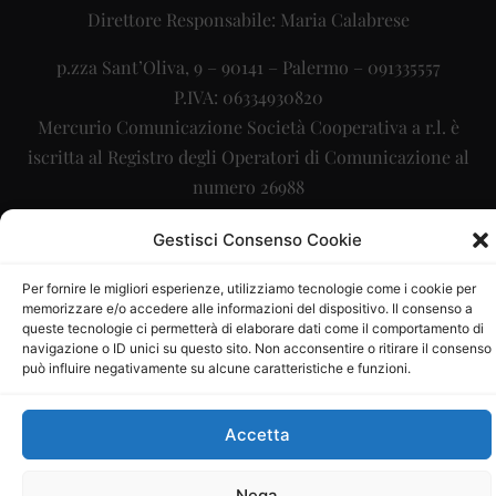
Direttore Responsabile: Maria Calabrese
p.zza Sant’Oliva, 9 – 90141 – Palermo – 091335557
P.IVA: 06334930820
Mercurio Comunicazione Società Cooperativa a r.l. è
iscritta al Registro degli Operatori di Comunicazione al
numero 26988
Sito gestito da
La Digitale srl
–
info@ladigitale.it
Gestisci Consenso Cookie
Per fornire le migliori esperienze, utilizziamo tecnologie come i cookie per
memorizzare e/o accedere alle informazioni del dispositivo. Il consenso a
queste tecnologie ci permetterà di elaborare dati come il comportamento di
navigazione o ID unici su questo sito. Non acconsentire o ritirare il consenso
può influire negativamente su alcune caratteristiche e funzioni.
Accetta
Nega