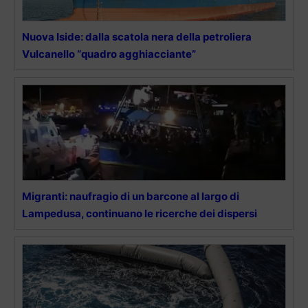
Nuova Iside: dalla scatola nera della petroliera
Vulcanello “quadro agghiacciante”
Migranti: naufragio di un barcone al largo di
Lampedusa, continuano le ricerche dei dispersi