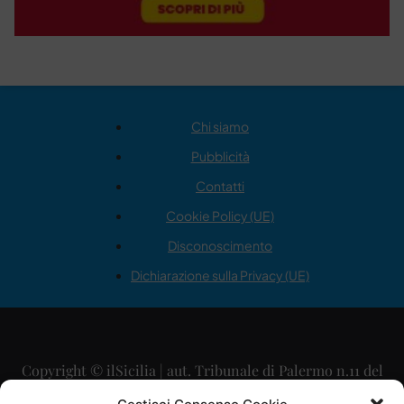
Chi siamo
Pubblicità
Contatti
Cookie Policy (UE)
Disconoscimento
Dichiarazione sulla Privacy (UE)
Copyright © ilSicilia | aut. Tribunale di Palermo n.11 del
29/09/2015