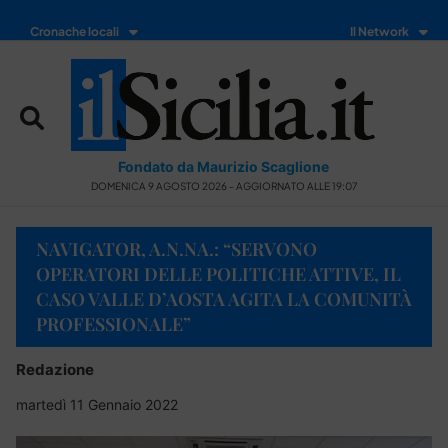
Cronache locali
Il Network
Fondato da Maurizio Scaglione
DOMENICA 9 AGOSTO 2026 - AGGIORNATO ALLE 19:07
NAVIGATOR, A.N.NA.: “SERVONO
OPERATORI DELLE POLITICHE ATTIVE, IL
CASO VALLE D’AOSTA AGITA LA COMUNITÀ
PROFESSIONALE”
Redazione
martedì 11 Gennaio 2022