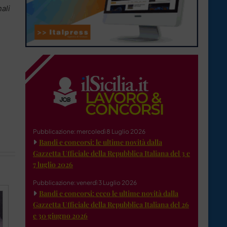
ali
Pubblicazione: mercoledì 8 Luglio 2026
Bandi e concorsi: le ultime novità dalla
Gazzetta Ufficiale della Repubblica Italiana del 3 e
7 luglio 2026
Pubblicazione: venerdì 3 Luglio 2026
Bandi e concorsi: ecco le ultime novità dalla
Gazzetta Ufficiale della Repubblica Italiana del 26
e 30 giugno 2026