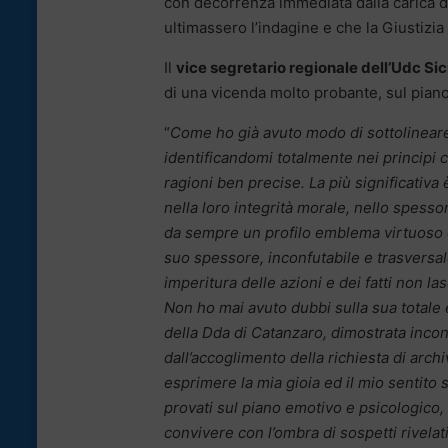
con decorrenza immediata dalla carica di
ultimassero l’indagine e che la Giustizia
Il
vice segretario regionale dell’Udc Sicil
di una vicenda molto probante, sul piano
“
Come ho già avuto modo di sottolineare
identificandomi totalmente nei principi 
ragioni ben precise. La più significativa
nella loro integrità morale, nello spes
da sempre un profilo emblema virtuoso di
suo spessore, inconfutabile e trasversal
imperitura delle azioni e dei fatti non l
Non ho mai avuto dubbi sulla sua totale es
della Dda di Catanzaro, dimostrata inconf
dall’accoglimento della richiesta di arc
esprimere la mia gioia ed il mio sentit
provati sul piano emotivo e psicologico,
convivere con l’ombra di sospetti rivelati