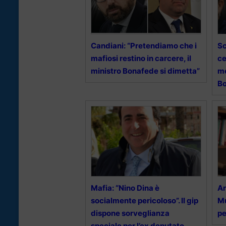
Candiani: “Pretendiamo che i
Sc
mafiosi restino in carcere, il
ce
ministro Bonafede si dimetta”
mo
B
Mafia: “Nino Dina è
Ar
socialmente pericoloso”. Il gip
Mu
dispone sorveglianza
pe
speciale per l’ex deputato