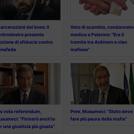
arcerazioni dei boss: il
Voto di scambio, condannato
ntrodestra presenta
medico a Palermo: “Era il
zione di sfiducia contro
tramite tra Antinoro e clan
onafede
mafioso”
s vota referendum,
Pnnr, Musumeci: “Stato deve
sumeci: “Firmerò anch’io
fare più paura della mafia”
r una giustizia più giusta”