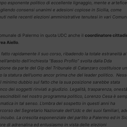
mpo esponente politico di eccellente lignaggio, mente e artefice
ogliendo consensi unanimi e adesioni copiose in Sicilia, come
enuti nelle recenti elezioni amministrative tenutesi in vari Comun
e comunale di Palermo in quota UDC anche il
coordinatore cittad
rea Aiello
.
fatto rapidamente il suo corso, ribadendo la totale estraneità ai 
ll’ambito dell’inchiesta “Basso Profilo” svolta dalla Dda
azione da parte del Gip del Tribunale di Catanzaro costituisce u
 la statura dell’uomo ancor prima che del leader politico.
Ness
 il minimo dubbio sul fatto che la sua posizione sarebbe stata
nco dei soggetti rinviati a giudizio. Legalità, trasparenza, onest
prescindibili nel nostro programma politico, Lorenzo Cesa è sem
matica in tal senso. L’ombra del sospetto in questi anni ha
ercorso del Segretario Nazionale dell’Udc e dei suoi familiari, a
n incubo. La crescita esponenziale del partito a Palermo ed in Sic
ore di adrenalina ed entusiasmo in vista delle elezioni