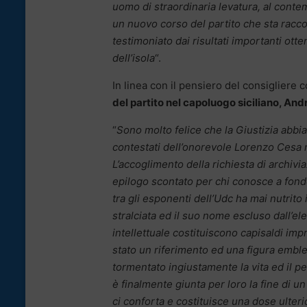
uomo di straordinaria levatura, al conte
un nuovo corso del partito che sta racc
testimoniato dai risultati importanti ott
dell’isola
“.
In linea con il pensiero del consiglier
del partito nel capoluogo siciliano, And
“
Sono molto felice che la Giustizia abbia 
contestati dell’onorevole Lorenzo Cesa ne
L’accoglimento della richiesta di archivi
epilogo scontato per chi conosce a fondo
tra gli esponenti dell’Udc ha mai nutrito
stralciata ed il suo nome escluso dall’ele
intellettuale costituiscono capisaldi im
stato un riferimento ed una figura emble
tormentato ingiustamente la vita ed il p
è finalmente giunta per loro la fine di u
ci conforta e costituisce una dose ulteri