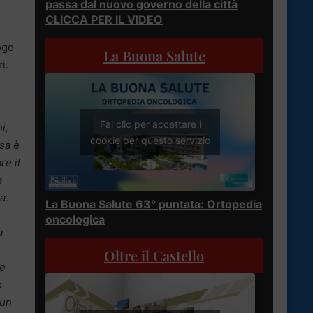
passa dal nuovo governo della città
CLICCA PER IL VIDEO
ogo
La Buona Salute
i.
Fai clic per accettare i
i,
cookie per questo servizio
sa è
re il
a
a.
La Buona Salute 63° puntata: Ortopedia
oncologica
a
Oltre il Castello
te
o
 un