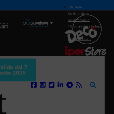
il SiciliaTivù
Siciliarurale.eu
Siciliammare.it
Il Network
Il Giornale della Bellezza
Siciliamedica.it
Sanitainsicilia.it