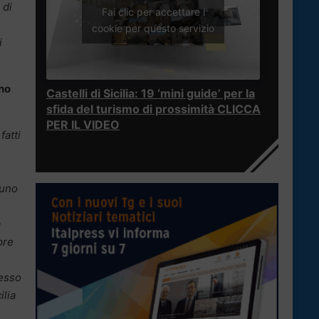
 di
Fai clic per accettare i
cookie per questo servizio
i
ino
Castelli di Sicilia: 19 ‘mini guide’ per la
sfida del turismo di prossimità CLICCA
PER IL VIDEO
fatti
n
uno
à
pre
desso
ilia