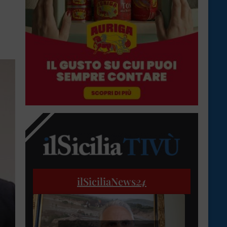
ilSiciliaNews
24