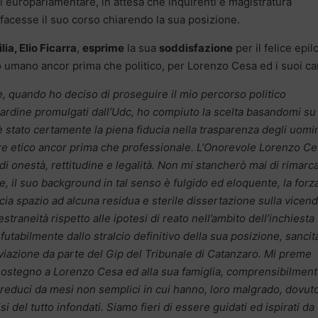
 europarlamentare, in attesa che inquirenti e magistratura
 facesse il suo corso chiarendo la sua posizione.
ia, Elio Ficarra
,
esprime
la sua
soddisfazione
per il felice epil
 umano ancor prima che politico, per Lorenzo Cesa ed i suoi car
, quando ho deciso di proseguire il mio percorso politico
cardine promulgati dall’Udc, ho compiuto la scelta basandomi su
 è stato certamente la piena fiducia nella trasparenza degli uomin
sore etico ancor prima che professionale. L’Onorevole Lorenzo Ce
 onestà, rettitudine e legalità. Non mi stancherò mai di rimarca
e, il suo background in tal senso è fulgido ed eloquente, la forz
ascia spazio ad alcuna residua e sterile dissertazione sulla vicend
traneità rispetto alle ipotesi di reato nell’ambito dell’inchiesta
utabilmente dallo stralcio definitivo della sua posizione, sancit
hiviazione da parte del Gip del Tribunale di Catanzaro. Mi preme
o sostegno a Lorenzo Cesa ed alla sua famiglia, comprensibilmen
 reduci da mesi non semplici in cui hanno, loro malgrado, dovut
si del tutto infondati. Siamo fieri di essere guidati ed ispirati da