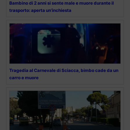
Bambino di 2 anni si sente male e muore durante il
trasporto: aperta un’inchiesta
Tragedia al Carnevale di Sciacca, bimbo cade da un
carro e muore