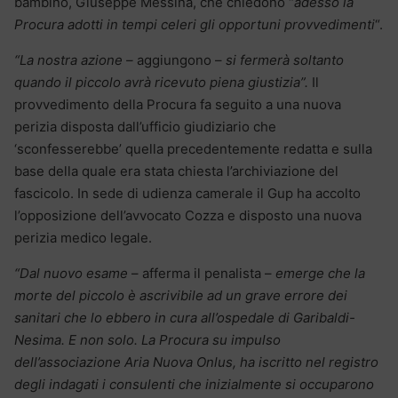
bambino, Giuseppe Messina, che chiedono “
adesso la
Procura adotti in tempi celeri gli opportuni provvedimenti
“.
“La nostra azione –
aggiungono –
si fermerà soltanto
quando il piccolo avrà ricevuto piena giustizia”.
Il
provvedimento della Procura fa seguito a una nuova
perizia disposta dall’ufficio giudiziario che
‘sconfesserebbe’ quella precedentemente redatta e sulla
base della quale era stata chiesta l’archiviazione del
fascicolo. In sede di udienza camerale il Gup ha accolto
l’opposizione dell’avvocato Cozza e disposto una nuova
perizia medico legale.
“Dal nuovo esame
– afferma il penalista –
emerge che la
morte del piccolo è ascrivibile ad un grave errore dei
sanitari che lo ebbero in cura all’ospedale di Garibaldi-
Nesima. E non solo. La Procura su impulso
dell’associazione Aria Nuova Onlus, ha iscritto nel registro
degli indagati i consulenti che inizialmente si occuparono