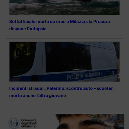
Sottufficiale morto da eroe a Milazzo: la Procura
dispone l’autopsia
Incidenti stradali, Palermo: scontro auto – scooter,
morto anche l’altro giovane