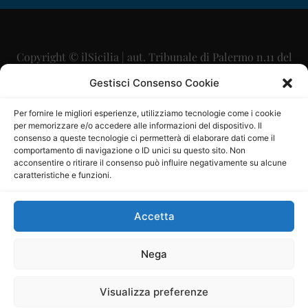
Copyright © ilSicilia | aut. Tribunale di Palermo n.11 del
29/09/2015
Gestisci Consenso Cookie
Editore: Mercurio Comunicazione Soc. Coop. A.R.L.
Per fornire le migliori esperienze, utilizziamo tecnologie come i cookie
per memorizzare e/o accedere alle informazioni del dispositivo. Il
Direttore Editoriale: Maurizio Scaglione
consenso a queste tecnologie ci permetterà di elaborare dati come il
comportamento di navigazione o ID unici su questo sito. Non
Direttore Responsabile: Maria Calabrese
acconsentire o ritirare il consenso può influire negativamente su alcune
caratteristiche e funzioni.
p.zza Sant’Oliva, 9 – 90141 – Palermo – 091335557
P.IVA: 06334930820
Accetta
Mercurio Comunicazione Società Cooperativa a r.l. è
iscritta al Registro degli Operatori di Comunicazione al
Nega
numero 26988
Visualizza preferenze
Sito gestito da
La Digitale srl
–
info@ladigitale.it