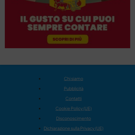
Chi siamo
Pubblicità
Contatti
Cookie Policy (UE)
Disconoscimento
Dichiarazione sulla Privacy (UE)