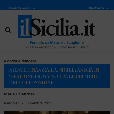
Cronache locali
Il Network
Fondato da Maurizio Scaglione
GIOVEDÌ 6 AGOSTO 2026 - AGGIORNATO ALLE 18:01
il botta e risposta
NIENTE FINANZIARIA, SICILIA ANDRÀ IN
‘GESTIONE PROVVISORIA’. LE CRITICHE
DELL’OPPOSIZIONE
Maria Calabrese
mercoledì 28 Dicembre 2022