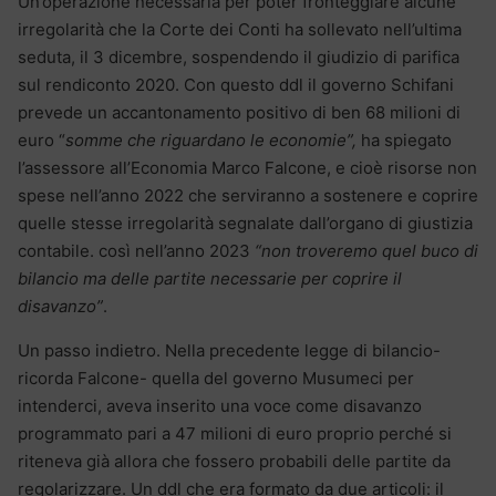
Un’operazione necessaria per poter fronteggiare alcune
irregolarità che la Corte dei Conti ha sollevato nell’ultima
seduta, il 3 dicembre, sospendendo il giudizio di parifica
sul rendiconto 2020. Con questo ddl il governo Schifani
prevede un accantonamento positivo di ben 68 milioni di
euro “
somme che riguardano le economie”,
ha spiegato
l’assessore all’Economia Marco Falcone, e cioè risorse non
spese nell’anno 2022 che serviranno a sostenere e coprire
quelle stesse irregolarità segnalate dall’organo di giustizia
contabile. così nell’anno 2023
“non troveremo quel buco di
bilancio ma delle partite necessarie per coprire il
disavanzo”
.
Un passo indietro. Nella precedente legge di bilancio-
ricorda Falcone- quella del governo Musumeci per
intenderci, aveva inserito una voce come disavanzo
programmato pari a 47 milioni di euro proprio perché si
riteneva già allora che fossero probabili delle partite da
regolarizzare. Un ddl che era formato da due articoli: il