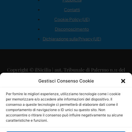
Contatti
Cookie Policy (UE)
Disconoscimento
Dichiarazione sulla Privacy (UE)
Copyright © ilSicilia | aut. Tribunale di Palermo n.11 del
29/09/2015
Gestisci Consenso Cookie
Editore: Mercurio Comunicazione Soc. Coop. A.R.L.
Per fornire le migliori esperienze, utilizziamo tecnologie come i cookie
per memorizzare e/o accedere alle informazioni del dispositivo. Il
Direttore Editoriale: Maurizio Scaglione
consenso a queste tecnologie ci permetterà di elaborare dati come il
comportamento di navigazione o ID unici su questo sito. Non
Direttore Responsabile: Maria Calabrese
acconsentire o ritirare il consenso può influire negativamente su alcune
caratteristiche e funzioni.
p.zza Sant’Oliva, 9 – 90141 – Palermo – 091335557