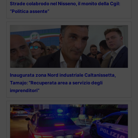
Strade colabrodo nel Nisseno, il monito della Cgil:
“Politica assente”
Inaugurata zona Nord industriale Caltanissetta,
Tamajo: “Recuperata area a servizio degli
imprenditori”