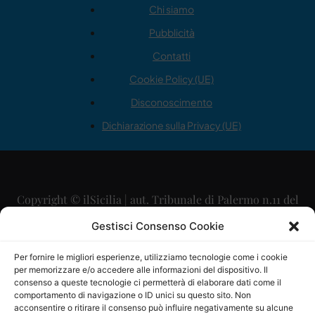
Chi siamo
Pubblicità
Contatti
Cookie Policy (UE)
Disconoscimento
Dichiarazione sulla Privacy (UE)
Copyright © ilSicilia | aut. Tribunale di Palermo n.11 del
29/09/2015
Gestisci Consenso Cookie
Editore: Mercurio Comunicazione Soc. Coop. A.R.L.
Per fornire le migliori esperienze, utilizziamo tecnologie come i cookie
per memorizzare e/o accedere alle informazioni del dispositivo. Il
Direttore Editoriale: Maurizio Scaglione
consenso a queste tecnologie ci permetterà di elaborare dati come il
comportamento di navigazione o ID unici su questo sito. Non
Direttore Responsabile: Maria Calabrese
acconsentire o ritirare il consenso può influire negativamente su alcune