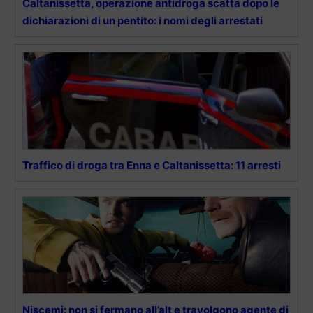
Caltanissetta, operazione antidroga scatta dopo le
dichiarazioni di un pentito: i nomi degli arrestati
Traffico di droga tra Enna e Caltanissetta: 11 arresti
Niscemi: non si fermano all’alt e travolgono agente di