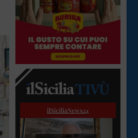
ilSiciliaNews
24