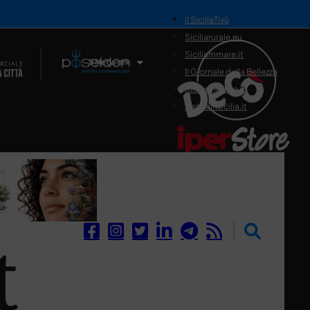
il SiciliaTivù
Siciliarurale.eu
Siciliammare.it
Il Network
Il Giornale della Bellezza
Siciliamedica.it
Sanitainsicilia.it