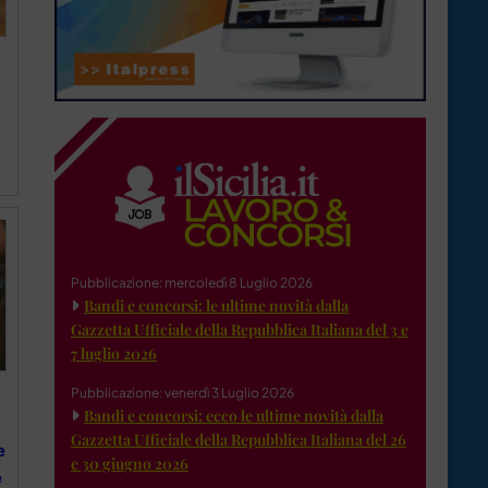
Pubblicazione: mercoledì 8 Luglio 2026
Bandi e concorsi: le ultime novità dalla
Gazzetta Ufficiale della Repubblica Italiana del 3 e
7 luglio 2026
Pubblicazione: venerdì 3 Luglio 2026
Bandi e concorsi: ecco le ultime novità dalla
Gazzetta Ufficiale della Repubblica Italiana del 26
e
e 30 giugno 2026
e