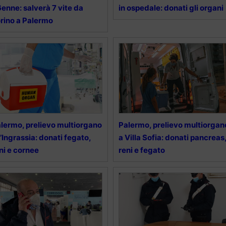
enne: salverà 7 vite da
in ospedale: donati gli organi
rino a Palermo
lermo, prelievo multiorgano
Palermo, prelievo multiorgan
l’Ingrassia: donati fegato,
a Villa Sofia: donati pancreas
ni e cornee
reni e fegato