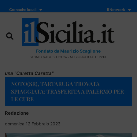
Cronache locali
Il Network
Fondato da Maurizio Scaglione
SABATO 8 AGOSTO 2026 - AGGIORNATO ALLE 19:00
una "Caretta Caretta"
NOTO(SR), TARTARUGA TROVATA
SPIAGGIATA: TRASFERITA A PALERMO PER
LE CURE
Redazione
domenica 12 Febbraio 2023