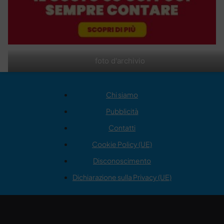
foto d'archivio
Chi siamo
Pubblicità
Contatti
Cookie Policy (UE)
Disconoscimento
Dichiarazione sulla Privacy (UE)