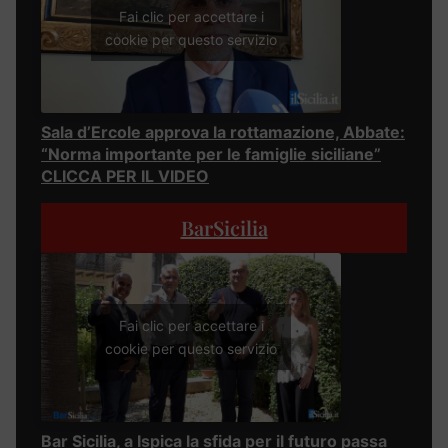
Fai clic per accettare i
cookie per questo servizio
Sala d’Ercole approva la rottamazione, Abbate:
“Norma importante per le famiglie siciliane”
CLICCA PER IL VIDEO
BarSicilia
Fai clic per accettare i
cookie per questo servizio
Bar Sicilia, a Ispica la sfida per il futuro passa