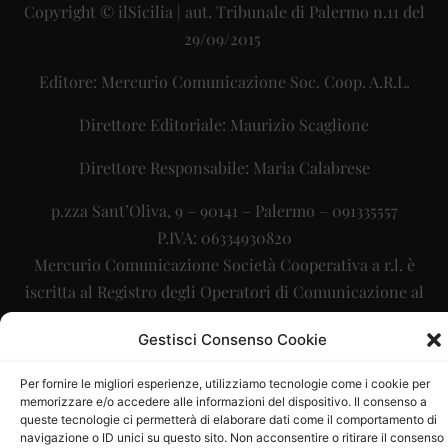
Copyright © ilSicilia | aut. Tribunale di Palermo n.11 del
29/09/2015
Editore: Mercurio Comunicazione Soc. Coop. A.R.L.
Direttore Editoriale: Maurizio Scaglione
Direttore Responsabile: Maria Calabrese
p.zza Sant’Oliva, 9 – 90141 – Palermo – 091335557
P.IVA: 06334930820
Mercurio Comunicazione Società Cooperativa a r.l. è
iscritta al Registro degli Operatori di Comunicazione al
numero 26988
Gestisci Consenso Cookie
Sito gestito da
La Digitale srl
–
info@ladigitale.it
Per fornire le migliori esperienze, utilizziamo tecnologie come i cookie per
memorizzare e/o accedere alle informazioni del dispositivo. Il consenso a
queste tecnologie ci permetterà di elaborare dati come il comportamento di
navigazione o ID unici su questo sito. Non acconsentire o ritirare il consenso