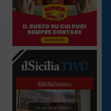
ilSiciliaNews
24
Fai clic per accettare i