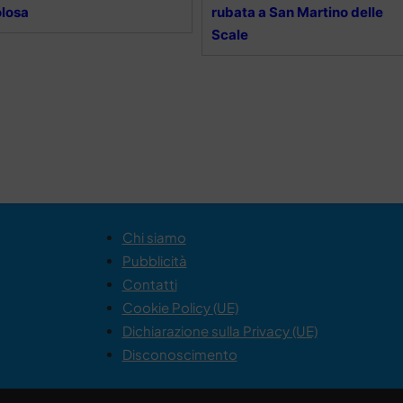
losa
rubata a San Martino delle
Scale
Chi siamo
Pubblicità
Contatti
Cookie Policy (UE)
Dichiarazione sulla Privacy (UE)
Disconoscimento