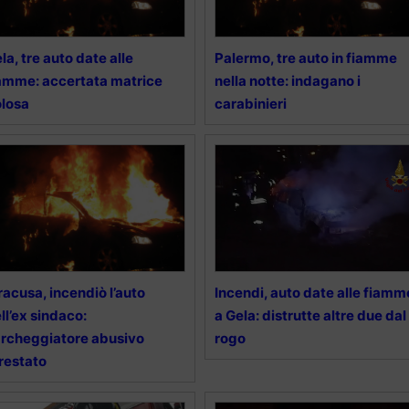
la, tre auto date alle
Palermo, tre auto in fiamme
amme: accertata matrice
nella notte: indagano i
losa
carabinieri
racusa, incendiò l’auto
Incendi, auto date alle fiamm
ll’ex sindaco:
a Gela: distrutte altre due dal
rcheggiatore abusivo
rogo
restato