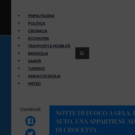
PRIMA PAGINA
POLITICA
CRONACA
ECONOMIA
TRASPORTI & MOBILITÀ
BARSICILIA
SANITÀ
TURISMO
SINDACI DI SICILIA
METEO
Condividi
NOTTE DI FUOCO A GELA, 
AUTO. UNA APPARTIENE A
DI CROCETTA