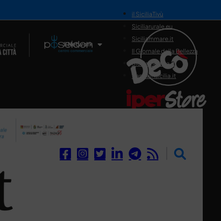
il SiciliaTivù
Siciliarurale.eu
Siciliammare.it
Il Network
Il Giornale della Bellezza
Siciliamedica.it
Sanitainsicilia.it