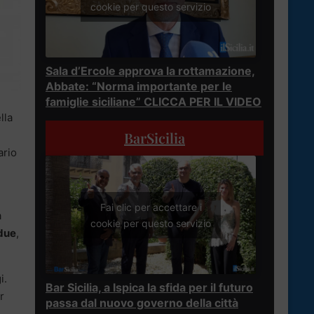
cookie per questo servizio
Sala d’Ercole approva la rottamazione,
Abbate: “Norma importante per le
famiglie siciliane” CLICCA PER IL VIDEO
lla
BarSicilia
ario
Fai clic per accettare i
a
cookie per questo servizio
 due
,
i.
Bar Sicilia, a Ispica la sfida per il futuro
r
passa dal nuovo governo della città