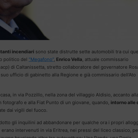
tanti incendiari
sono state distrutte sette automobili tra cui que
 politico del
“Megafono”
,
Enrico Vella
, attuale commissario
(Iacp) di Caltanissetta, stretto collaboratore del governatore Ros
suo ufficio di gabinetto alla Regione e già commissario dell’Ato
sa, in via Pozzillo, nella zona del villaggio Aldisio, accanto all
n fotografo e alla Fiat Punto di un giovane, quando,
intorno alle
e dai vigili del fuoco.
dotto gli inquilini ad abbandonare per qualche ora i propri allogg
erano intervenuti in via Eritrea, nei pressi del liceo classico, pe
tavano bruciando altre tre autovetture; Una Panda, una Dacia