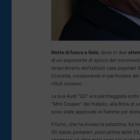
Notte di fuoco a Gela
, dove in due
atten
di un esponente di spicco del movimento
straordinario dell’Istituto case popolari 
Crocetta, componente in particolare del 
rifiuti nisseno.
La sua Audi “Q3” era parcheggiata sotto ca
“Mini Couper” del fratello, alla Bmw di u
sono state appiccate le fiamme poi domat
Il fumo, che ha invaso la palazzina, ha in
Gli stessi pompieri, poco prima delle 23, 
spegnere un altro maxi rogo nel quale s