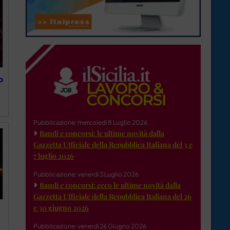
o
Pubblicazione: mercoledì 8 Luglio 2026
Bandi e concorsi: le ultime novità dalla
Gazzetta Ufficiale della Repubblica Italiana del 3 e
7 luglio 2026
Pubblicazione: venerdì 3 Luglio 2026
Bandi e concorsi: ecco le ultime novità dalla
Gazzetta Ufficiale della Repubblica Italiana del 26
e 30 giugno 2026
Pubblicazione: venerdì 26 Giugno 2026