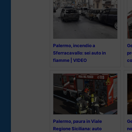
Palermo, incendio a
Ge
Sferracavallo: sei auto in
pr
fiamme | VIDEO
c
Palermo, paura in Viale
Ge
Regione Siciliana: auto
no