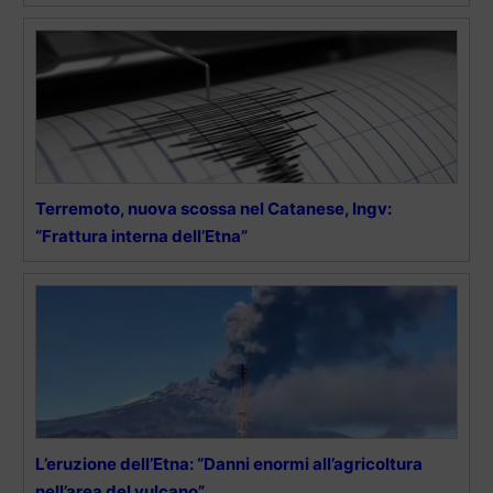
Terremoto, nuova scossa nel Catanese, Ingv:
“Frattura interna dell’Etna”
L’eruzione dell’Etna: “Danni enormi all’agricoltura
nell’area del vulcano”