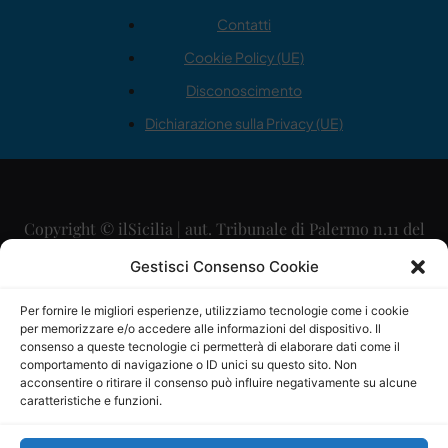
Contatti
Cookie Policy (UE)
Disconoscimento
Dichiarazione sulla Privacy (UE)
Copyright © ilSicilia | aut. Tribunale di Palermo n.11 del
29/09/2015
Gestisci Consenso Cookie
Editore: Mercurio Comunicazione Soc. Coop. A.R.L.
Per fornire le migliori esperienze, utilizziamo tecnologie come i cookie
per memorizzare e/o accedere alle informazioni del dispositivo. Il
Direttore Editoriale: Maurizio Scaglione
consenso a queste tecnologie ci permetterà di elaborare dati come il
comportamento di navigazione o ID unici su questo sito. Non
Direttore Responsabile: Maria Calabrese
acconsentire o ritirare il consenso può influire negativamente su alcune
caratteristiche e funzioni.
p.zza Sant’Oliva, 9 – 90141 – Palermo – 091335557