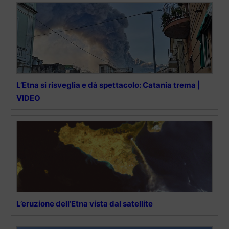
L’Etna si risveglia e dà spettacolo: Catania trema |
VIDEO
L’eruzione dell’Etna vista dal satellite