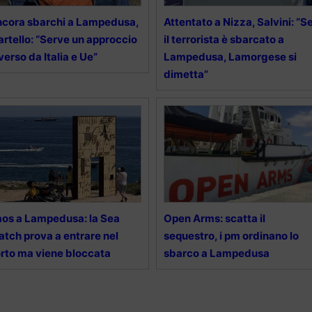
cora sbarchi a Lampedusa,
Attentato a Nizza, Salvini: “S
rtello: “Serve un approccio
il terrorista è sbarcato a
verso da Italia e Ue”
Lampedusa, Lamorgese si
dimetta”
os a Lampedusa: la Sea
Open Arms: scatta il
tch prova a entrare nel
sequestro, i pm ordinano lo
rto ma viene bloccata
sbarco a Lampedusa