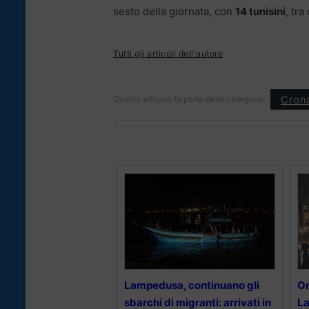
sesto della giornata, con
14 tunisini
, tra
Tutti gli articoli dell'autore
Cron
Questo articolo fa parte delle categorie:
Lampedusa, continuano gli
On
sbarchi di migranti: arrivati in
La