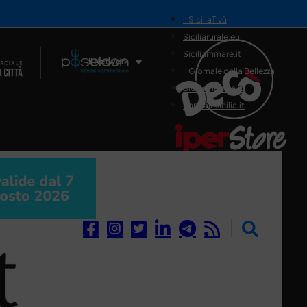
il SiciliaTivù
Siciliarurale.eu
Siciliammare.it
Il Network
Il Giornale della Bellezza
Siciliamedica.it
Sanitainsicilia.it