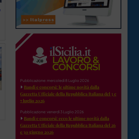
e
Pubblicazione: mercoledì 8 Luglio 2026
Bandi e concorsi: le ultime novità dalla
Gazzetta Ufficiale della Repubblica Italiana del 3 e
7 luglio 2026
Pubblicazione: venerdì 3 Luglio 2026
Bandi e concorsi: ecco le ultime novità dalla
Gazzetta Ufficiale della Repubblica Italiana del 26
e 30 giugno 2026