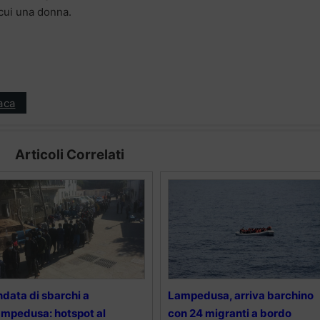
 cui una donna.
aca
Articoli Correlati
data di sbarchi a
Lampedusa, arriva barchino
mpedusa: hotspot al
con 24 migranti a bordo