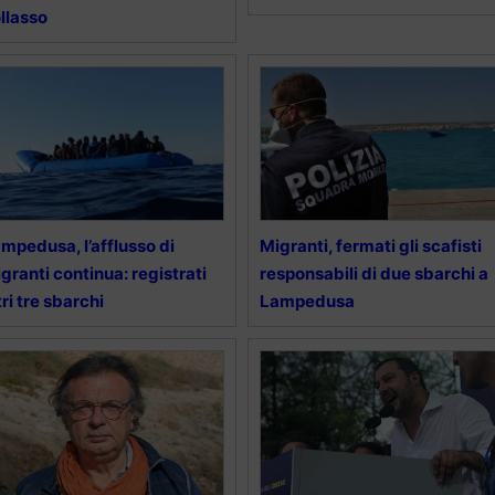
llasso
mpedusa, l’afflusso di
Migranti, fermati gli scafisti
granti continua: registrati
responsabili di due sbarchi a
tri tre sbarchi
Lampedusa