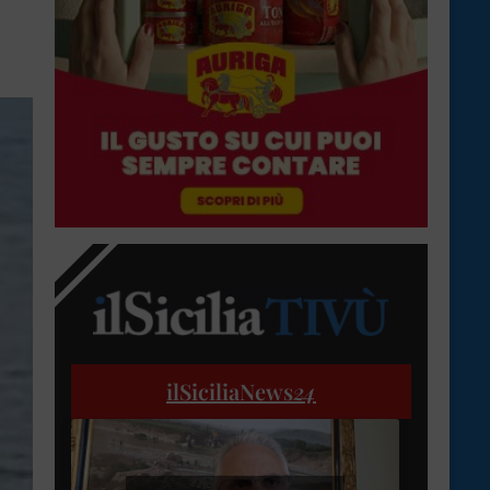
ilSiciliaNews
24