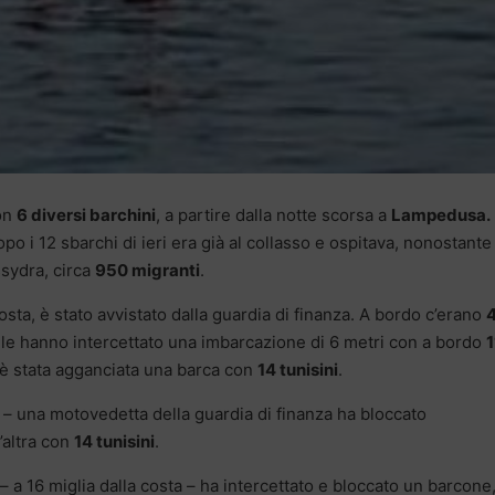
on
6 diversi barchini
, a partire dalla notte scorsa a
Lampedusa.
opo i 12 sbarchi di ieri era già al collasso e ospitava, nonostante 
ssydra, circa
950 migranti
.
osta, è stato avvistato dalla guardia di finanza. A bordo c’erano
alle hanno intercettato una imbarcazione di 6 metri con a bordo
1
, è stata agganciata una barca con
14 tunisini
.
o – una motovedetta della guardia di finanza ha bloccato
’altra con
14 tunisini
.
– a 16 miglia dalla costa – ha intercettato e bloccato un barcone, 