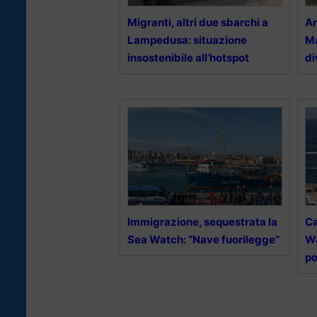
Migranti, altri due sbarchi a
An
Lampedusa: situazione
Ma
insostenibile all’hotspot
di
Immigrazione, sequestrata la
Ca
Sea Watch: “Nave fuorilegge”
Wa
po