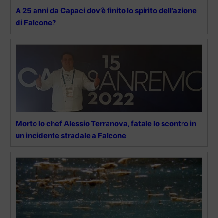
A 25 anni da Capaci dov’è finito lo spirito dell’azione
di Falcone?
Morto lo chef Alessio Terranova, fatale lo scontro in
un incidente stradale a Falcone