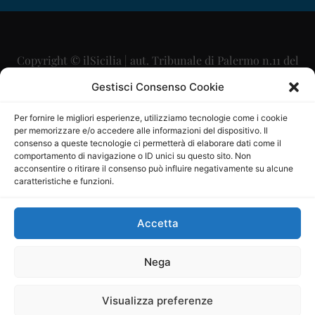
Copyright © ilSicilia | aut. Tribunale di Palermo n.11 del
29/09/2015
Gestisci Consenso Cookie
Editore: Mercurio Comunicazione Soc. Coop. A.R.L.
Per fornire le migliori esperienze, utilizziamo tecnologie come i cookie
per memorizzare e/o accedere alle informazioni del dispositivo. Il
Direttore Editoriale: Maurizio Scaglione
consenso a queste tecnologie ci permetterà di elaborare dati come il
comportamento di navigazione o ID unici su questo sito. Non
Direttore Responsabile: Maria Calabrese
acconsentire o ritirare il consenso può influire negativamente su alcune
caratteristiche e funzioni.
p.zza Sant’Oliva, 9 – 90141 – Palermo – 091335557
P.IVA: 06334930820
Accetta
Mercurio Comunicazione Società Cooperativa a r.l. è
iscritta al Registro degli Operatori di Comunicazione al
Nega
numero 26988
Visualizza preferenze
Sito gestito da
La Digitale srl
–
info@ladigitale.it