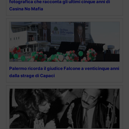
fotografica che racconta gli ultimi cinque anni di
Casina No Mafia
Palermo ricorda il giudice Falcone a venticinque anni
dalla strage di Capaci