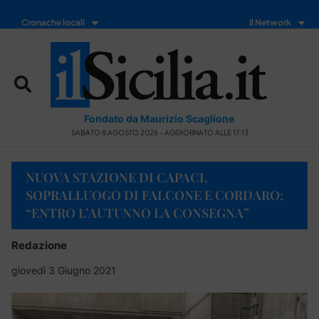
Cronache locali
Il Network
Fondato da Maurizio Scaglione
SABATO 8 AGOSTO 2026 - AGGIORNATO ALLE 17:13
NUOVA STAZIONE DI CAPACI,
SOPRALLUOGO DI FALCONE E CORDARO:
“ENTRO L’AUTUNNO LA CONSEGNA”
Redazione
giovedì 3 Giugno 2021