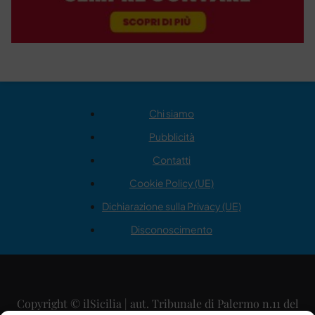
Chi siamo
Pubblicità
Contatti
Cookie Policy (UE)
Dichiarazione sulla Privacy (UE)
Disconoscimento
Copyright © ilSicilia | aut. Tribunale di Palermo n.11 del