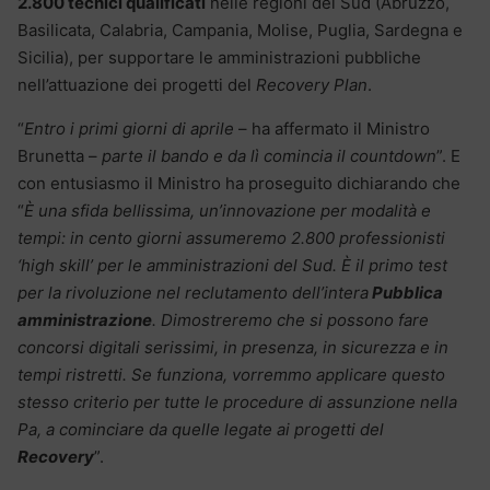
2.800 tecnici qualificati
nelle regioni del Sud (Abruzzo,
Basilicata, Calabria, Campania, Molise, Puglia, Sardegna e
Sicilia), per supportare le amministrazioni pubbliche
nell’attuazione dei progetti del
Recovery Plan
.
“
Entro i primi giorni di aprile
– ha affermato il Ministro
Brunetta –
parte il bando e da lì comincia il countdown
”. E
con entusiasmo il Ministro ha proseguito dichiarando che
“
È una sfida bellissima, un’innovazione per modalità e
tempi: in cento giorni assumeremo 2.800 professionisti
‘high skill’ per le amministrazioni del Sud. È il primo test
per la rivoluzione nel reclutamento dell’intera
Pubblica
amministrazione
. Dimostreremo che si possono fare
concorsi digitali serissimi, in presenza, in sicurezza e in
tempi ristretti. Se funziona, vorremmo applicare questo
stesso criterio per tutte le procedure di assunzione nella
Pa, a cominciare da quelle legate ai progetti del
Recovery
”.