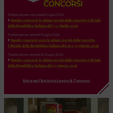
Pubblicazione: mercoledì 8 Luglio 2026
Bandi e concorsi: le ultime novità dalla Gazzetta Ufficiale
della Repubblica Italiana del 3 e 7 luglio 2026
Pubblicazione: venerdì 3 Luglio 2026
Bandi e concorsi: ecco le ultime novità dalla Gazzetta
Ufficiale della Repubblica Italiana del 26 e 30 giugno 2026
Pubblicazione: venerdì 26 Giugno 2026
Bandi e concorsi: le ultime novità dalla Gazzetta Ufficiale
della Repubblica Italiana del 23 giugno 2026
Entra nell'Archivio Lavoro & Concorsi