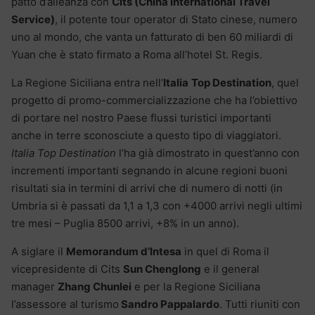
patto d’alleanza con
Cits (China International Travel
Service)
, il potente tour operator di Stato cinese, numero
uno al mondo, che vanta un fatturato di ben 60 miliardi di
Yuan che è stato firmato a Roma all’hotel St. Regis.
La Regione Siciliana entra nell’
Italia
Top Destination
, quel
progetto di promo-commercializzazione che ha l’obiettivo
di portare nel nostro Paese flussi turistici importanti
anche in terre sconosciute a questo tipo di viaggiatori.
Italia Top Destination
l’ha già dimostrato in quest’anno con
incrementi importanti segnando in alcune regioni buoni
risultati sia in termini di arrivi che di numero di notti (in
Umbria si è passati da 1,1 a 1,3 con +4000 arrivi negli ultimi
tre mesi – Puglia 8500 arrivi, +8% in un anno).
A siglare il
Memorandum d’Intesa
in quel di Roma il
vicepresidente di Cits
Sun Chenglong
e il general
manager
Zhang Chunlei
e per la Regione Siciliana
l’assessore al turismo
Sandro Pappalardo
. Tutti riuniti con