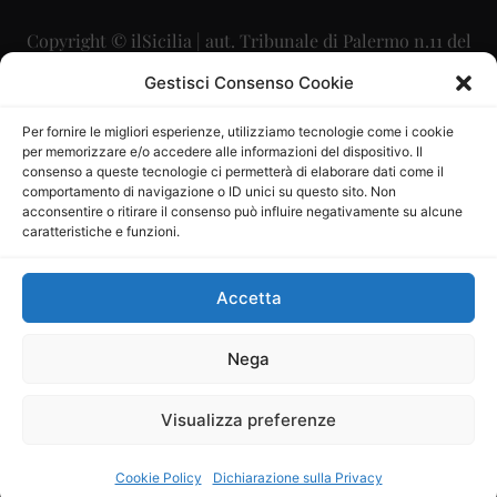
Copyright © ilSicilia | aut. Tribunale di Palermo n.11 del
29/09/2015
Gestisci Consenso Cookie
Editore: Mercurio Comunicazione Soc. Coop. A.R.L.
Per fornire le migliori esperienze, utilizziamo tecnologie come i cookie
per memorizzare e/o accedere alle informazioni del dispositivo. Il
Direttore Editoriale: Maurizio Scaglione
consenso a queste tecnologie ci permetterà di elaborare dati come il
comportamento di navigazione o ID unici su questo sito. Non
Direttore Responsabile: Maria Calabrese
acconsentire o ritirare il consenso può influire negativamente su alcune
caratteristiche e funzioni.
p.zza Sant’Oliva, 9 – 90141 – Palermo – 091335557
P.IVA: 06334930820
Accetta
Mercurio Comunicazione Società Cooperativa a r.l. è
iscritta al Registro degli Operatori di Comunicazione al
Nega
numero 26988
Visualizza preferenze
Sito gestito da
La Digitale srl
–
info@ladigitale.it
Cookie Policy
Dichiarazione sulla Privacy