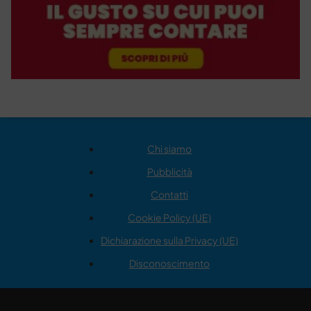
Chi siamo
Pubblicità
Contatti
Cookie Policy (UE)
Dichiarazione sulla Privacy (UE)
Disconoscimento