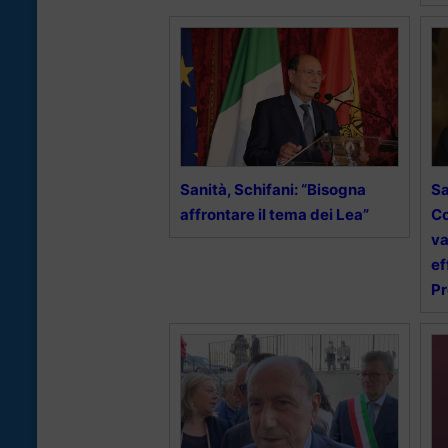
Sanità, Schifani: “Bisogna
Sa
affrontare il tema dei Lea”
Co
va
ef
Pr