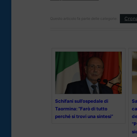
Cron
Questo articolo fa parte delle categorie:
Schifani sull’ospedale di
Sa
Taormina: “Farò di tutto
ca
perché si trovi una sintesi”
de
“P
si