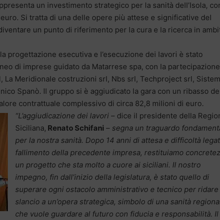
ppresenta un investimento strategico per la sanità dell’Isola, co
 euro. Si tratta di una delle opere più attese e significative del
diventare un punto di riferimento per la cura e la ricerca in ambi
la progettazione esecutiva e l’esecuzione dei lavori è stato
eo di imprese guidato da Matarrese spa, con la partecipazione
, La Meridionale costruzioni srl, Nbs srl, Techproject srl, Siste
ico Spanò. Il gruppo si è aggiudicato la gara con un ribasso de
alore contrattuale complessivo di circa 82,8 milioni di euro.
“L’aggiudicazione dei lavori –
dice il presidente della Regio
Siciliana,
Renato Schifani
–
segna un traguardo fondament
per la nostra sanità. Dopo 14 anni di attesa e difficoltà legat
fallimento della precedente impresa, restituiamo concrete
un progetto che sta molto a cuore ai siciliani. Il nostro
impegno, fin dall’inizio della legislatura, è stato quello di
superare ogni ostacolo amministrativo e tecnico per ridare
slancio a un’opera strategica, simbolo di una sanità regiona
che vuole guardare al futuro con fiducia e responsabilità. Il