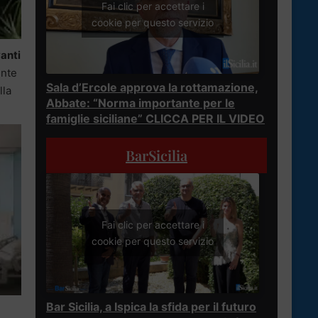
Fai clic per accettare i
cookie per questo servizio
vanti
ente
Sala d’Ercole approva la rottamazione,
lla
Abbate: “Norma importante per le
famiglie siciliane” CLICCA PER IL VIDEO
BarSicilia
Fai clic per accettare i
cookie per questo servizio
Bar Sicilia, a Ispica la sfida per il futuro