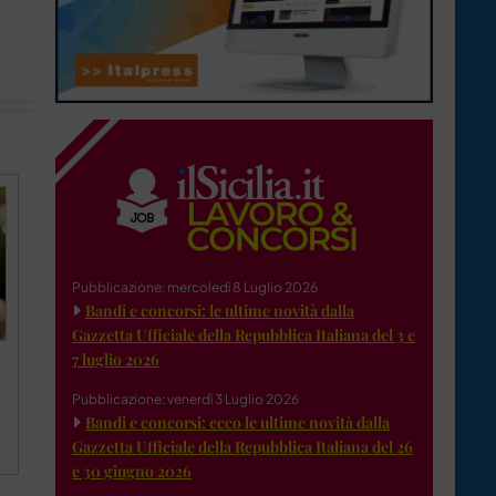
Pubblicazione: mercoledì 8 Luglio 2026
Bandi e concorsi: le ultime novità dalla
Gazzetta Ufficiale della Repubblica Italiana del 3 e
7 luglio 2026
Pubblicazione: venerdì 3 Luglio 2026
Bandi e concorsi: ecco le ultime novità dalla
Gazzetta Ufficiale della Repubblica Italiana del 26
e 30 giugno 2026