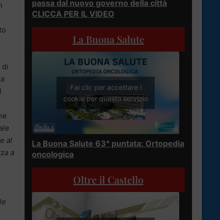
passa dal nuovo governo della città
n
CLICCA PER IL VIDEO
to
La Buona Salute
 di
ma
Fai clic per accettare i
l
cookie per questo servizio
ne
ale
e al
La Buona Salute 63° puntata: Ortopedia
zza a
oncologica
Oltre il Castello
le