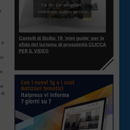
Fai clic per accettare i
e
cookie per questo servizio
Castelli di Sicilia: 19 ‘mini guide’ per la
” e
sfida del turismo di prossimità CLICCA
PER IL VIDEO
ui
le
ne
 di