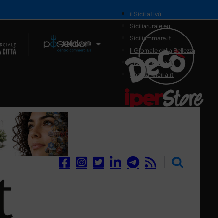
il SiciliaTivù
Siciliarurale.eu
Siciliammare.it
Il Network
Il Giornale della Bellezza
Siciliamedica.it
Sanitainsicilia.it