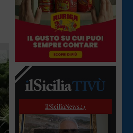
ilSiciliaNews
24