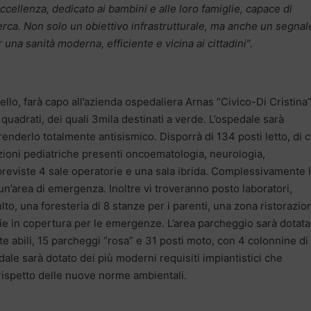
cellenza, dedicato ai bambini e alle loro famiglie, capace di
rca. Non solo un obiettivo infrastrutturale, ma anche un segnal
na sanità moderna, efficiente e vicina ai cittadini”.
llo, farà capo all’azienda ospedaliera Arnas “Civico-Di Cristina
 quadrati, dei quali 3mila destinati a verde. L’ospedale sarà
 renderlo totalmente antisismico. Disporrà di 134 posti letto, di c
zazioni pediatriche presenti oncoematologia, neurologia,
previste 4 sale operatorie e una sala ibrida. Complessivamente 
un’area di emergenza. Inoltre vi troveranno posto laboratori,
lto, una foresteria di 8 stanze per i parenti, una zona ristorazio
ie in copertura per le emergenze. L’area parcheggio sarà dotata
te abili, 15 parcheggi “rosa” e 31 posti moto, con 4 colonnine di
edale sarà dotato dei più moderni requisiti impiantistici che
rispetto delle nuove norme ambientali.