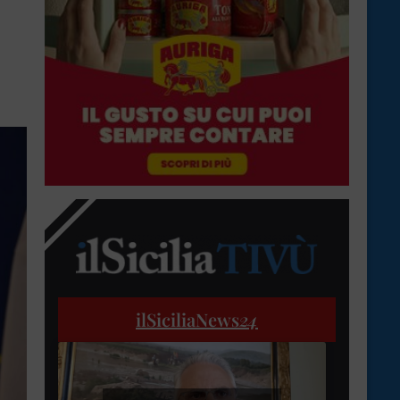
ilSiciliaNews
24