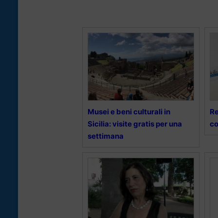
Musei e beni culturali in
Re
Sicilia: visite gratis per una
co
settimana