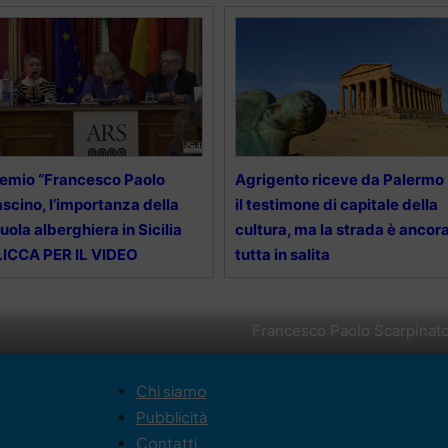
emio “Francesco Paolo
Agrigento riceve da Palermo
scino, l’importanza della
il testimone di capitale della
uola alberghiera in Sicilia
cultura, ma la strada è ancor
ICCA PER IL VIDEO
tutta in salita
Francesco Paolo Scarpinat
Chi siamo
Pubblicità
Contatti