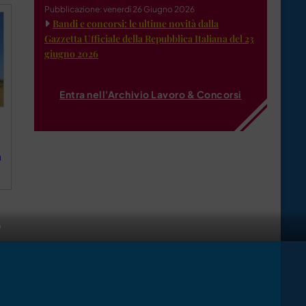
Pubblicazione: venerdì 26 Giugno 2026
Bandi e concorsi: le ultime novità dalla
Gazzetta Ufficiale della Repubblica Italiana del 23
giugno 2026
Entra nell'Archivio Lavoro & Concorsi
a
o