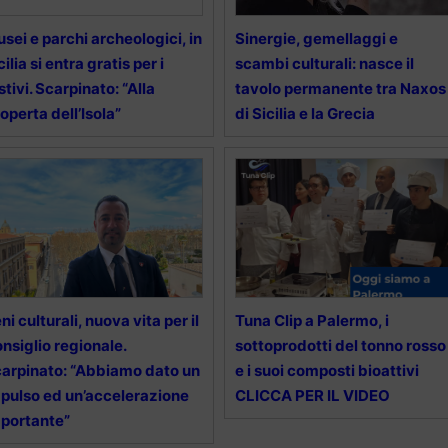
sei e parchi archeologici, in
Sinergie, gemellaggi e
cilia si entra gratis per i
scambi culturali: nasce il
stivi. Scarpinato: “Alla
tavolo permanente tra Naxos
operta dell’Isola”
di Sicilia e la Grecia
ni culturali, nuova vita per il
Tuna Clip a Palermo, i
nsiglio regionale.
sottoprodotti del tonno rosso
arpinato: “Abbiamo dato un
e i suoi composti bioattivi
pulso ed un’accelerazione
CLICCA PER IL VIDEO
portante”