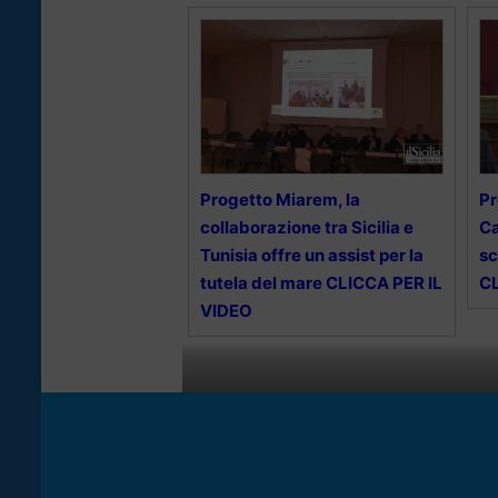
Progetto Miarem, la
Pr
collaborazione tra Sicilia e
Ca
Tunisia offre un assist per la
sc
tutela del mare CLICCA PER IL
CL
VIDEO