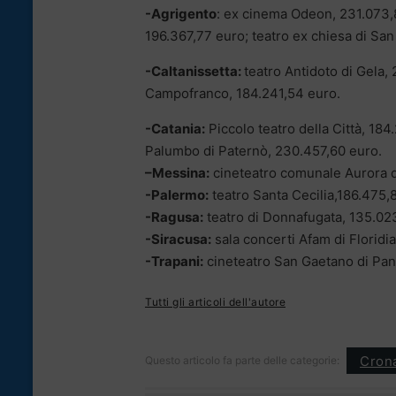
-Agrigento
: ex cinema Odeon, 231.073,80
196.367,77 euro; teatro ex chiesa di San
-Caltanissetta:
teatro Antidoto di Gela,
Campofranco, 184.241,54 euro.
-Catania:
Piccolo teatro della Città, 18
Palumbo di Paternò, 230.457,60 euro.
–
Messina:
cineteatro comunale Aurora di 
-Palermo:
teatro Santa Cecilia,186.475,
-Ragusa:
teatro di Donnafugata, 135.023
-Siracusa:
sala concerti Afam di Floridi
-Trapani:
cineteatro San Gaetano di Pant
Tutti gli articoli dell'autore
Cron
Questo articolo fa parte delle categorie: