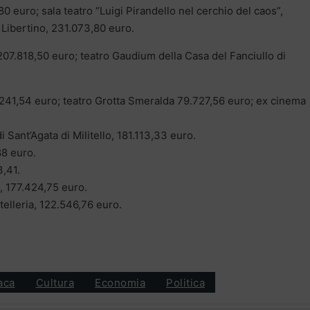
 euro; sala teatro “Luigi Pirandello nel cerchio del caos”,
 Libertino, 231.073,80 euro.
 207.818,50 euro; teatro Gaudium della Casa del Fanciullo di
4.241,54 euro; teatro Grotta Smeralda 79.727,56 euro; ex cinema
Sant’Agata di Militello, 181.113,33 euro.
88 euro.
,41.
a, 177.424,75 euro.
elleria, 122.546,76 euro.
aca
Cultura
Economia
Politica