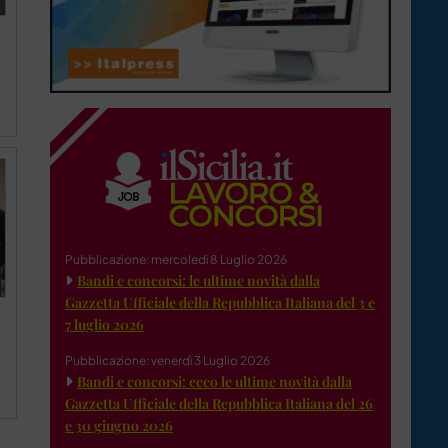
Pubblicazione: mercoledì 8 Luglio 2026
Bandi e concorsi: le ultime novità dalla
Gazzetta Ufficiale della Repubblica Italiana del 3 e
7 luglio 2026
Pubblicazione: venerdì 3 Luglio 2026
Bandi e concorsi: ecco le ultime novità dalla
Gazzetta Ufficiale della Repubblica Italiana del 26
e 30 giugno 2026