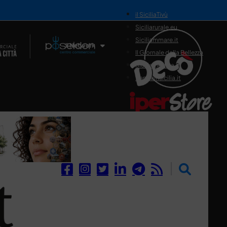
il SiciliaTivù
Siciliarurale.eu
Siciliammare.it
Il Network
Il Giornale della Bellezza
Siciliamedica.it
Sanitainsicilia.it