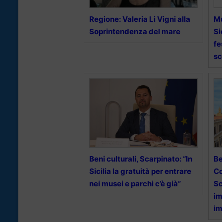
Regione: Valeria Li Vigni alla
Mu
Soprintendenza del mare
Si
fe
sc
Beni culturali, Scarpinato: “In
Be
Sicilia la gratuità per entrare
Co
nei musei e parchi c’è già”
Sc
im
im