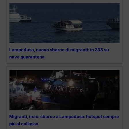
Lampedusa, nuovo sbarco di migranti: in 233 su
nave quarantena
Migranti, maxi sbarco a Lampedusa: hotspot sempre
più al collasso