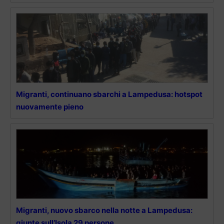
Migranti, continuano sbarchi a Lampedusa: hotspot
nuovamente pieno
Migranti, nuovo sbarco nella notte a Lampedusa:
giunte sull’Isola 29 persone