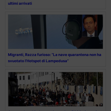
ultimi arrivati
Migranti, Razza furioso: “La nave quarantena non ha
svuotato l’Hotspot di Lampedusa”