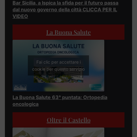
Bar Sicilia, a Ispica la sfida per il futuro passa
dal nuovo governo della città CLICCA PER IL
VIDEO
La Buona Salute
Fai clic per accettare i
cookie per questo servizio
La Buona Salute 63° puntata: Ortopedia
oncologica
Oltre il Castello