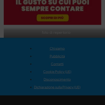
foto di repertorio
Chi siamo
Pubblicità
Contatti
Cookie Policy (UE)
Disconoscimento
Dichiarazione sulla Privacy (UE)