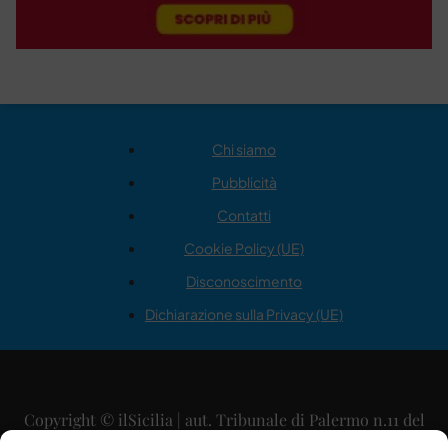
Chi siamo
Pubblicità
Contatti
Cookie Policy (UE)
Disconoscimento
Dichiarazione sulla Privacy (UE)
Copyright © ilSicilia | aut. Tribunale di Palermo n.11 del
29/09/2015