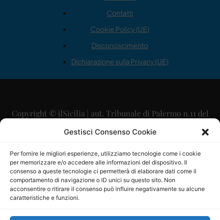
Contatti
Cookie Policy (UE)
Disconoscimento
Dichiarazione sulla Privacy (UE)
Copyright © ilSicilia | aut. Tribunale di Palermo n.11 del
29/09/2015
Gestisci Consenso Cookie
Editore: Mercurio Comunicazione Soc. Coop. A.R.L.
Per fornire le migliori esperienze, utilizziamo tecnologie come i cookie
per memorizzare e/o accedere alle informazioni del dispositivo. Il
Direttore Editoriale: Maurizio Scaglione
consenso a queste tecnologie ci permetterà di elaborare dati come il
comportamento di navigazione o ID unici su questo sito. Non
Direttore Responsabile: Maria Calabrese
acconsentire o ritirare il consenso può influire negativamente su alcune
caratteristiche e funzioni.
p.zza Sant’Oliva, 9 – 90141 – Palermo – 091335557