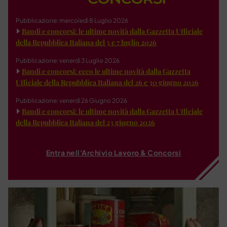
Pubblicazione: mercoledì 8 Luglio 2026
Bandi e concorsi: le ultime novità dalla Gazzetta Ufficiale
della Repubblica Italiana del 3 e 7 luglio 2026
Pubblicazione: venerdì 3 Luglio 2026
Bandi e concorsi: ecco le ultime novità dalla Gazzetta
Ufficiale della Repubblica Italiana del 26 e 30 giugno 2026
Pubblicazione: venerdì 26 Giugno 2026
Bandi e concorsi: le ultime novità dalla Gazzetta Ufficiale
della Repubblica Italiana del 23 giugno 2026
Entra nell'Archivio Lavoro & Concorsi