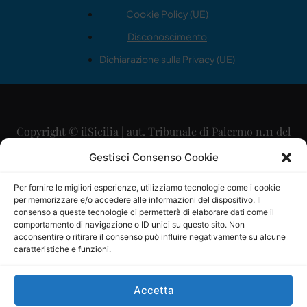
Cookie Policy (UE)
Disconoscimento
Dichiarazione sulla Privacy (UE)
Copyright © ilSicilia | aut. Tribunale di Palermo n.11 del
29/09/2015
Gestisci Consenso Cookie
Editore: Mercurio Comunicazione Soc. Coop. A.R.L.
Per fornire le migliori esperienze, utilizziamo tecnologie come i cookie
per memorizzare e/o accedere alle informazioni del dispositivo. Il
Direttore Editoriale: Maurizio Scaglione
consenso a queste tecnologie ci permetterà di elaborare dati come il
comportamento di navigazione o ID unici su questo sito. Non
Direttore Responsabile: Maria Calabrese
acconsentire o ritirare il consenso può influire negativamente su alcune
caratteristiche e funzioni.
p.zza Sant’Oliva, 9 – 90141 – Palermo – 091335557
P.IVA: 06334930820
Accetta
Mercurio Comunicazione Società Cooperativa a r.l. è