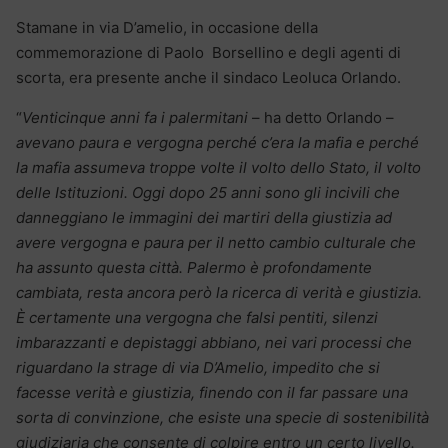
Stamane in via D’amelio, in occasione della
commemorazione di Paolo Borsellino e degli agenti di
scorta, era presente anche il sindaco Leoluca Orlando.
“
Venticinque anni fa i palermitani
– ha detto Orlando –
avevano paura e vergogna perché c’era la mafia e perché
la mafia assumeva troppe volte il volto dello Stato, il volto
delle Istituzioni. Oggi dopo 25 anni sono gli incivili che
danneggiano le immagini dei martiri della giustizia ad
avere vergogna e paura per il netto cambio culturale che
ha assunto questa città. Palermo è profondamente
cambiata, resta ancora però la ricerca di verità e giustizia.
È certamente una vergogna che falsi pentiti, silenzi
imbarazzanti e depistaggi abbiano, nei vari processi che
riguardano la strage di via D’Amelio, impedito che si
facesse verità e giustizia, finendo con il far passare una
sorta di convinzione, che esiste una specie di sostenibilità
giudiziaria che consente di colpire entro un certo livello.