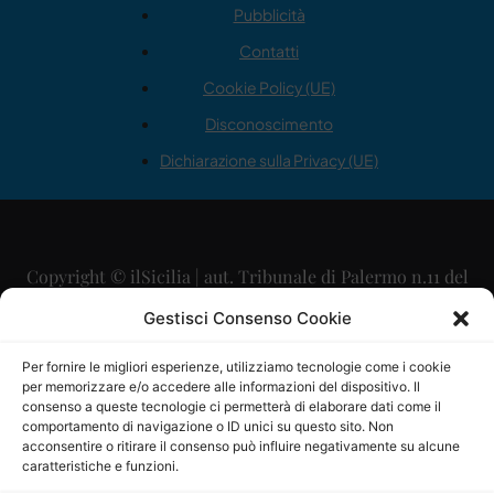
Pubblicità
Contatti
Cookie Policy (UE)
Disconoscimento
Dichiarazione sulla Privacy (UE)
Copyright © ilSicilia | aut. Tribunale di Palermo n.11 del
29/09/2015
Gestisci Consenso Cookie
Editore: Mercurio Comunicazione Soc. Coop. A.R.L.
Per fornire le migliori esperienze, utilizziamo tecnologie come i cookie
per memorizzare e/o accedere alle informazioni del dispositivo. Il
Direttore Editoriale: Maurizio Scaglione
consenso a queste tecnologie ci permetterà di elaborare dati come il
comportamento di navigazione o ID unici su questo sito. Non
Direttore Responsabile: Maria Calabrese
acconsentire o ritirare il consenso può influire negativamente su alcune
caratteristiche e funzioni.