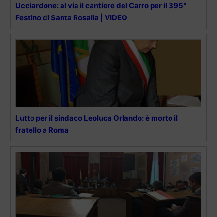
Ucciardone: al via il cantiere del Carro per il 395°
Festino di Santa Rosalia | VIDEO
Lutto per il sindaco Leoluca Orlando: è morto il
fratello a Roma