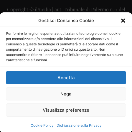
Copyright © ilSicilia | aut. Tribunale di Palermo n.11 del
29/09/2015
Gestisci Consenso Cookie
Editore: Mercurio Comunicazione Soc. Coop. A.R.L.
Per fornire le migliori esperienze, utilizziamo tecnologie come i cookie
per memorizzare e/o accedere alle informazioni del dispositivo. Il
Direttore Editoriale: Maurizio Scaglione
consenso a queste tecnologie ci permetterà di elaborare dati come il
comportamento di navigazione o ID unici su questo sito. Non
Direttore Responsabile: Maria Calabrese
acconsentire o ritirare il consenso può influire negativamente su alcune
caratteristiche e funzioni.
p.zza Sant’Oliva, 9 – 90141 – Palermo – 091335557
P.IVA: 06334930820
Accetta
Mercurio Comunicazione Società Cooperativa a r.l. è
iscritta al Registro degli Operatori di Comunicazione al
Nega
numero 26988
Visualizza preferenze
Sito gestito da
La Digitale srl
–
info@ladigitale.it
Cookie Policy
Dichiarazione sulla Privacy