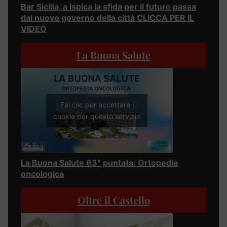
Bar Sicilia, a Ispica la sfida per il futuro passa
dal nuovo governo della città CLICCA PER IL
VIDEO
La Buona Salute
Fai clic per accettare i
cookie per questo servizio
La Buona Salute 63° puntata: Ortopedia
oncologica
Oltre il Castello