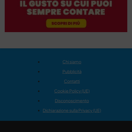
Chi siamo
Pubblicità
Contatti
Cookie Policy (UE)
Disconoscimento
Dichiarazione sulla Privacy (UE)