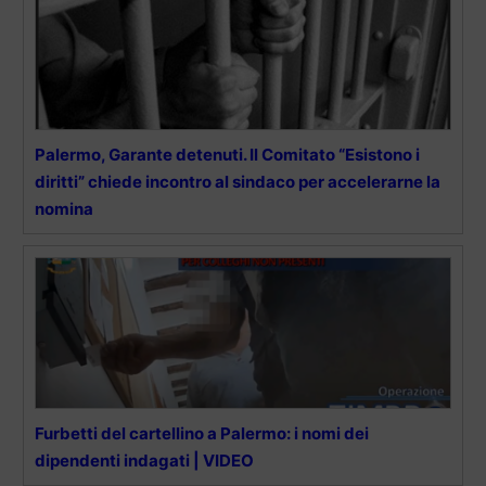
Palermo, Garante detenuti. Il Comitato “Esistono i
diritti” chiede incontro al sindaco per accelerarne la
nomina
Furbetti del cartellino a Palermo: i nomi dei
dipendenti indagati | VIDEO