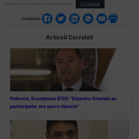
Cronaca
Questo articolo fa parte delle categorie:
Condividi
Articoli Correlati
Palermo, Scarpinato (FDI): “Disastro Orlando su
partecipate, ora serve rilancio”