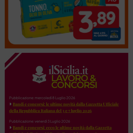
Pubblicazione: mercoledì 8 Luglio 2026
Bandi e concorsi: le ultime novità dalla Gazzetta Ufficiale
della Repubblica Italiana del 3 e 7 luglio 2026
Pubblicazione: venerdì 3 Luglio 2026
Bandi e concorsi: ecco le ultime novità dalla Gazzetta